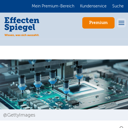
Mein Premium-Bereich
Kundenservice
Suche
Premium
Anmelden
@GettyImages