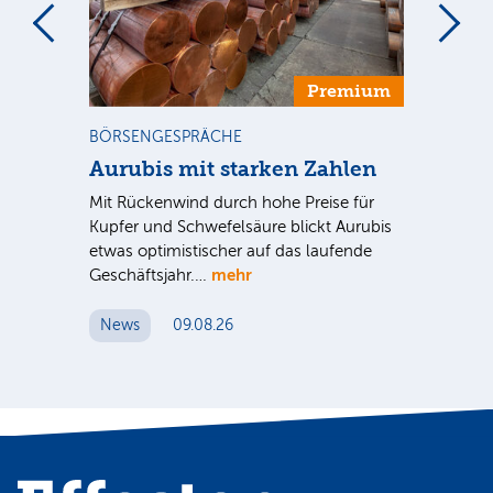
m
Premium
BÖRSENGESPRÄCHE
NE
Aurubis mit starken Zahlen
Ax
Mit Rückenwind durch hohe Preise für
Par
Kupfer und Schwefelsäure blickt Aurubis
sic
etwas optimistischer auf das laufende
wü
mehr
Geschäftsjahr.…
se
News
09.08.26
N