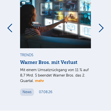
m
TRENDS
TR
Warner Bros. mit Verlust
Sh
em
Mit einem Umsatzrückgang von 11 % auf
Dan
tal
8,7 Mrd. $ beendet Warner Bros. das 2.
Br
mehr
er
Quartal.
Mrd
ge
News
07.08.26
N