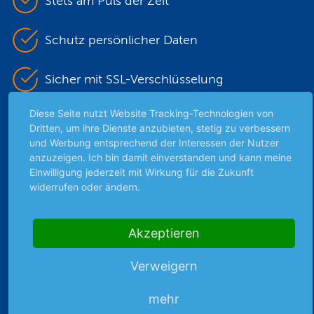
Stets am Puls der Zeit
Schutz persönlicher Daten
Sicher mit SSL-Verschlüsselung
Diese Seite nutzt Website Tracking-Technologien von
Dritten, um ihre Dienste anzubieten, stetig zu verbessern
Highlights
und Werbung entsprechend der Interessen der Nutzer
anzuzeigen. Ich bin damit einverstanden und kann meine
Archiv
Einwilligung jederzeit mit Wirkung für die Zukunft
Börsenbericht
widerrufen oder ändern.
Börsengerüchte
Börsengespräche
Akzeptieren
Börsennews
Favoriten
Verweigern
Finanzpodcast
Strategie
mehr
Thema der Woche