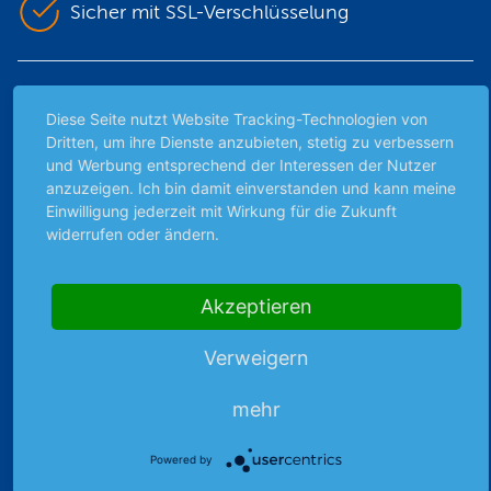
Sicher mit SSL-Verschlüsselung
Highlights
Diese Seite nutzt Website Tracking-Technologien von
Archiv
Dritten, um ihre Dienste anzubieten, stetig zu verbessern
und Werbung entsprechend der Interessen der Nutzer
Börsenbericht
anzuzeigen. Ich bin damit einverstanden und kann meine
Börsengerüchte
Einwilligung jederzeit mit Wirkung für die Zukunft
Börsengespräche
widerrufen oder ändern.
Börsennews
Favoriten
Akzeptieren
Finanzpodcast
Strategie
Verweigern
Thema der Woche
Themen & Börse
mehr
Powered by
Abo & Shop