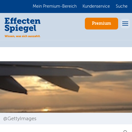
Mein Premium-Bereich
Kundenservice
Suche
Premium
Anmelden
@GettyImages