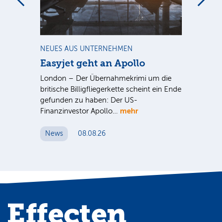
m
NEUES AUS UNTERNEHMEN
NE
Easyjet geht an Apollo
PV
G
ist
London – Der Übernahmekrimi um die
ten
britische Billigfliegerkette scheint ein Ende
Für
gefunden zu haben: Der US-
An
mehr
Finanzinvestor Apollo…
Um
News
08.08.26
N