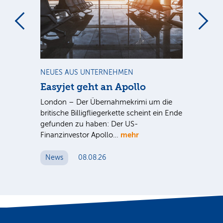
m
NEUES AUS UNTERNEHMEN
NE
Easyjet geht an Apollo
PV
G
ist
London – Der Übernahmekrimi um die
ten
britische Billigfliegerkette scheint ein Ende
Für
gefunden zu haben: Der US-
An
mehr
Finanzinvestor Apollo…
Um
News
08.08.26
N