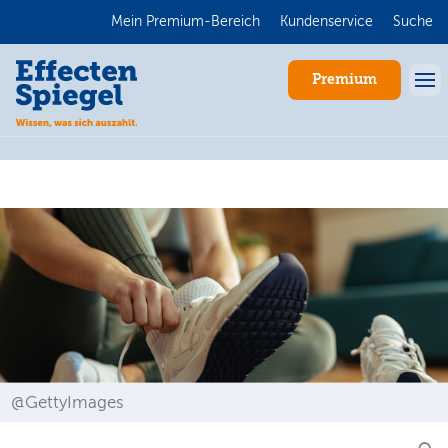
Mein Premium-Bereich
Kundenservice
Suche
Premium
Anmelden
@GettyImages