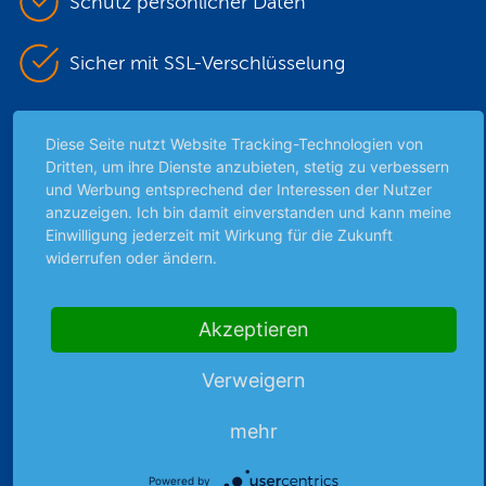
Schutz persönlicher Daten
Sicher mit SSL-Verschlüsselung
Diese Seite nutzt Website Tracking-Technologien von
Highlights
Dritten, um ihre Dienste anzubieten, stetig zu verbessern
und Werbung entsprechend der Interessen der Nutzer
Archiv
anzuzeigen. Ich bin damit einverstanden und kann meine
Börsenbericht
Einwilligung jederzeit mit Wirkung für die Zukunft
Börsengerüchte
widerrufen oder ändern.
Börsengespräche
Börsennews
Akzeptieren
Favoriten
Finanzpodcast
Verweigern
Strategie
Thema der Woche
mehr
Themen & Börse
Powered by