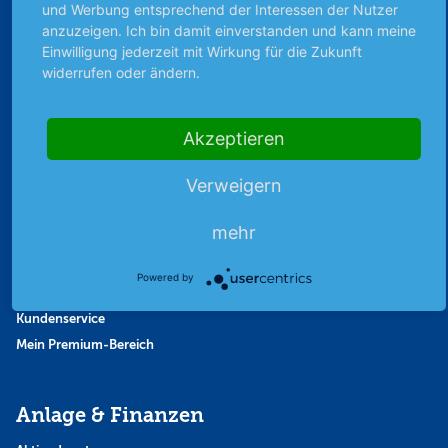
Finanzpodcast
und Werbung entsprechend der Interessen der Nutzer
anzuzeigen. Ich bin damit einverstanden und kann meine
Strategie
Einwilligung jederzeit mit Wirkung für die Zukunft
Thema der Woche
widerrufen oder ändern.
Themen & Börse
Akzeptieren
Abo & Shop
Verweigern
Abonnent werden
Abonnement kündigen
mehr
Vertrag widerrufen
Aktienmagazin
Powered by
Aktien-Zeitschrift
Kundenservice
Mein Premium-Bereich
Anlage & Finanzen