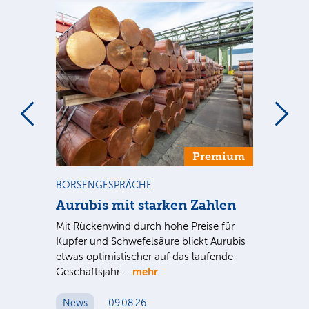
m
Premium
BÖRSENGESPRÄCHE
NE
Aurubis mit starken Zahlen
Ax
Mit Rückenwind durch hohe Preise für
Par
Kupfer und Schwefelsäure blickt Aurubis
sic
etwas optimistischer auf das laufende
wü
mehr
Geschäftsjahr.…
se
News
09.08.26
N