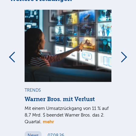
m
TRENDS
TR
Warner Bros. mit Verlust
Sh
em
Mit einem Umsatzrückgang von 11 % auf
Dan
tal
8,7 Mrd. $ beendet Warner Bros. das 2.
Br
mehr
er
Quartal.
Mrd
ge
News
07.08.26