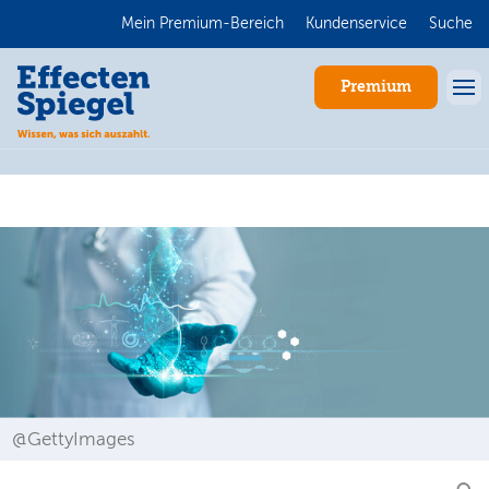
Mein Premium-Bereich
Kundenservice
Suche
Premium
Anmelden
@GettyImages