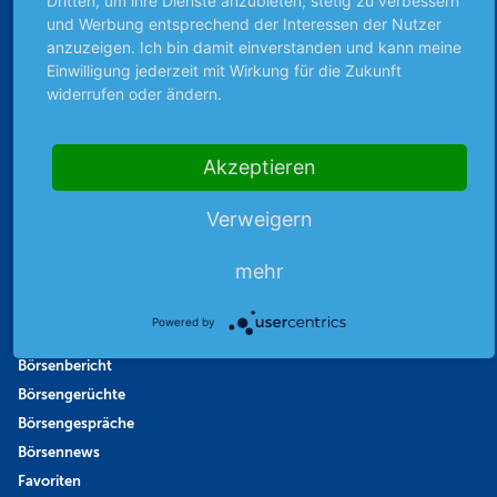
Dritten, um ihre Dienste anzubieten, stetig zu verbessern
Unabhängig & werbefrei
und Werbung entsprechend der Interessen der Nutzer
anzuzeigen. Ich bin damit einverstanden und kann meine
Einwilligung jederzeit mit Wirkung für die Zukunft
Stets am Puls der Zeit
widerrufen oder ändern.
Schutz persönlicher Daten
Akzeptieren
Sicher mit SSL-Verschlüsselung
Verweigern
mehr
Highlights
Powered by
Archiv
Börsenbericht
Börsengerüchte
Börsengespräche
Börsennews
Favoriten