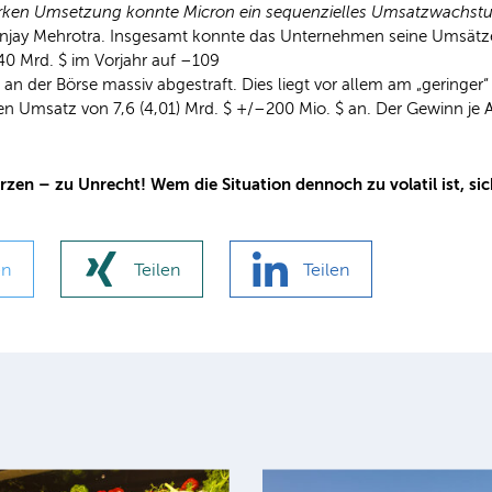
arken Umsetzung konnte Micron ein sequenzielles Umsatzwachst
njay Mehrotra. Insgesamt konnte das Unternehmen seine Umsätze i
40 Mrd. $ im Vorjahr auf –109
an der Börse massiv abgestraft. Dies liegt vor allem am „geringer“
nen Umsatz von 7,6 (4,01) Mrd. $ +/–200 Mio. $ an. Der Gewinn je A
zen – zu Unrecht! Wem die Situation dennoch zu volatil ist, sic
en
Teilen
Teilen