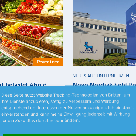
Premium
NEUES AUS UNTERNEHMEN
t belastet Ahold
Novo Nordisk hebt P
e
erneut an
Diese Seite nutzt Website Tracking-Technologien von Dritten, um
ihre Dienste anzubieten, stetig zu verbessern und Werbung
– Der niederländische
Kopenhagen – Der dänische
entsprechend der Interessen der Nutzer anzuzeigen. Ich bin damit
betreiber Ahold Delhaize
Pharmakonzern hat wegen de
einverstanden und kann meine Einwilligung jederzeit mit Wirkung
 schwierigen US-Markt
Marktstarts der Wegovy-Abneh
für die Zukunft widerrufen oder ändern.
mehr
isdruck zu spüren.…
erneut seine Prognose erhöht