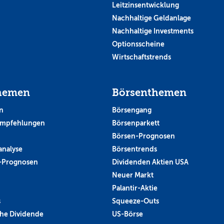
Leitzinsentwicklung
Nachhaltige Geldanlage
Nachhaltige Investments
Optionsscheine
Wirtschaftstrends
hemen
Börsenthemen
n
Börsengang
empfehlungen
Börsenparkett
Börsen-Prognosen
analyse
Börsentrends
-Prognosen
Dividenden Aktien USA
Neuer Markt
Palantir-Aktie
s
Squeeze-Outs
he Dividende
US-Börse