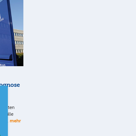
rognose
s guten
mpille
mehr
. So…