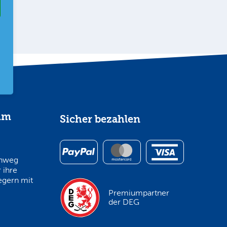
im
Sicher bezahlen
inweg
 ihre
egern mit
Premiumpartner
der DEG