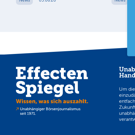
News
05.08.26
News
Unab
Hand
Um die
einzud
entfach
Zukunft
unabhä
verantw