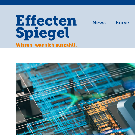
News
Börse