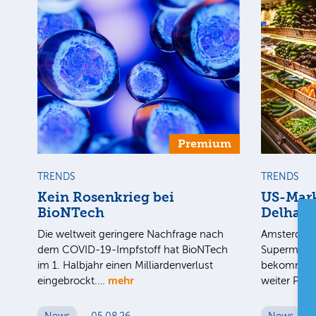
Premium
TRENDS
TRENDS
Kein Rosenkrieg bei
US-Mark
BioNTech
Delhaiz
Die weltweit geringere Nachfrage nach
Amsterdam 
dem COVID-19-Impfstoff hat BioNTech
Supermarkt
im 1. Halbjahr einen Milliardenverlust
bekommt im
mehr
eingebrockt.…
weiter Pre