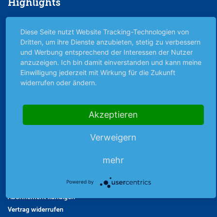
Highlights
Archiv
Diese Seite nutzt Website Tracking-Technologien von
Börsenbericht
Dritten, um ihre Dienste anzubieten, stetig zu verbessern
Börsengerüchte
und Werbung entsprechend der Interessen der Nutzer
Börsengespräche
anzuzeigen. Ich bin damit einverstanden und kann meine
Börsennews
Einwilligung jederzeit mit Wirkung für die Zukunft
widerrufen oder ändern.
Favoriten
Finanzpodcast
Strategie
Akzeptieren
Thema der Woche
Themen & Börse
Verweigern
mehr
Abo & Shop
Powered by
Abonnent werden
Abonnement kündigen
Vertrag widerrufen