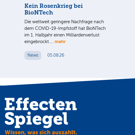
se
Kein Rosenkrieg bei
US
BioNTech
De
Die weltweit geringere Nachfrage nach
Am
dem COVID-19-Impfstoff hat BioNTech
Sup
im 1. Halbjahr einen Milliardenverlust
be
hr
mehr
eingebrockt.…
wei
News
05.08.26
N