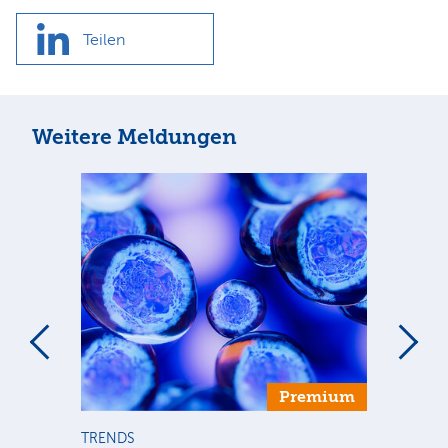
Teilen
Weitere Meldungen
Premium
TRENDS
TR