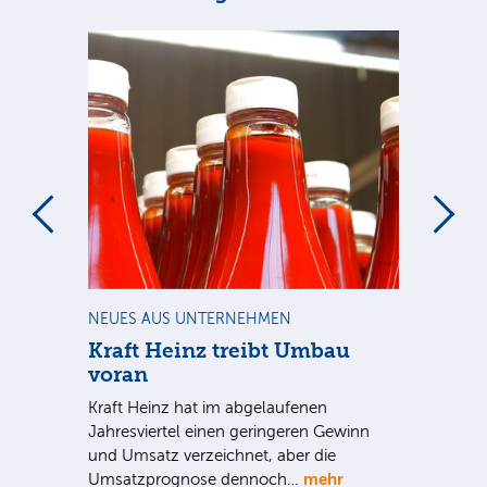
m
NEUES AUS UNTERNEHMEN
NE
Kraft Heinz treibt Umbau
Am
voran
De
r
Kraft Heinz hat im abgelaufenen
ein
Jahresviertel einen geringeren Gewinn
für
r
und Umsatz verzeichnet, aber die
Um
mehr
Umsatzprognose dennoch…