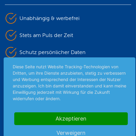
Unabhängig & werbefrei
Stets am Puls der Zeit
Schutz persönlicher Daten
Diese Seite nutzt Website Tracking-Technologien von
Sicher mit SSL-Verschlüsselung
Dritten, um ihre Dienste anzubieten, stetig zu verbessern
und Werbung entsprechend der Interessen der Nutzer
anzuzeigen. Ich bin damit einverstanden und kann meine
Einwilligung jederzeit mit Wirkung für die Zukunft
Highlights
widerrufen oder ändern.
Archiv
Börsenbericht
Akzeptieren
Börsengerüchte
Börsengespräche
Verweigern
Börsennews