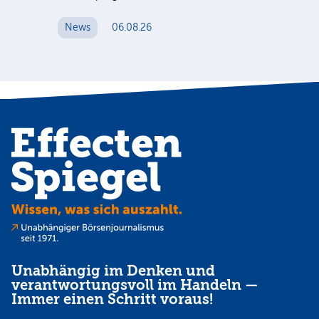
N
News
06.08.26
Unabhängig im Denken und
verantwortungsvoll im Handeln —
Immer einen Schritt voraus!