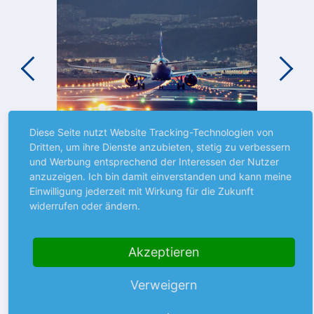
m
Diese Seite nutzt Website Tracking-Technologien von
NEUES AUS UNTERNEHMEN
RA
Dritten, um ihre Dienste anzubieten, stetig zu verbessern
Erneut Probleme bei Boeing
Un
und Werbung entsprechend der Interessen der Nutzer
bl
anzuzeigen. Ich bin damit einverstanden und kann meine
Hunderte von Boeing-Flugzeugen des
Einwilligung jederzeit mit Wirkung für die Zukunft
Tö
Typs 737 MAX müssen auf mögliche Risse
widerrufen oder ändern.
Dy
n
geprüft werden. Die US-
mehr
e
Luftsicherheitsbehörde Federal…
Die
Akzeptieren
Int
News
07.08.26
unt
Cl
Verweigern
N