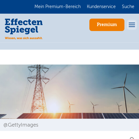
Mein Premium-Bereich
Kundenservice
Suche
Premium
Anmelden
@GettyImages