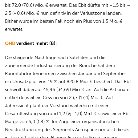
bis 72,0 (70,6) Mio. € erwartet. Das Ebit dürfte mit –1,5 bis –
2,5 (–0,6) Mio. € nun definitiv in der Verlustzone landen.
Bisher wurde im besten Fall noch ein Plus von 1,5 Mio. €
erwartet.
OHB
verdient mehr; (B):
Die steigende Nachfrage nach Satelliten und die
zunehmende Industrialisierung der Branche hat dem
Raumfahrtunternehmen zwischen Januar und September
ein Umsatzplus von 19 % auf 820,8 Mio. € beschert. Das Ebit
schwoll dabei auf 45,96 (34,69) Mio. € an. Auf die Aktionäre
entfiel derweil ein Gewinn von 23,7 (17,4) Mio. €. Auf
Jahressicht plant der Vorstand weiterhin mit einer
Gesamtleistung von rund 1,2 (Vj.: 1,0) Mrd. € sowie einer Ebit-
Marge von 6,0 (1,4) %. Im Zuge einer organisatorischen
Neustrukturierung des Segments Aerospace umfasst dieses
in Zukunft unter dem Namen Access to Space zudem