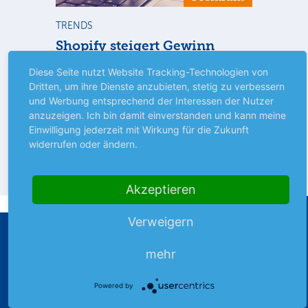
TRENDS
NE
Shopify steigert Gewinn
To
ie
Dank eines Anstiegs des
Vor
Diese Seite nutzt Website Tracking-Technologien von
rtal
Bruttowarenvolumens um 32 % auf 115,6
Unt
Dritten, um ihre Dienste anzubieten, stetig zu verbessern
Mrd. $ bleibt Shopify weiter optimistisch
pe
und Werbung entsprechend der Interessen der Nutzer
mehr
gestimmt.
Er
anzuzeigen. Ich bin damit einverstanden und kann meine
Einwilligung jederzeit mit Wirkung für die Zukunft
widerrufen oder ändern.
News
06.08.26
N
Akzeptieren
Verweigern
mehr
Powered by