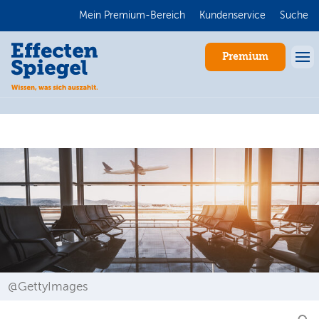
Mein Premium-Bereich
Kundenservice
Suche
Premium
Anmelden
@GettyImages