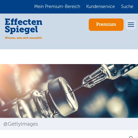
Mein Premium-Bereich
Kundenservice
Suche
Premium
Anmelden
@GettyImages