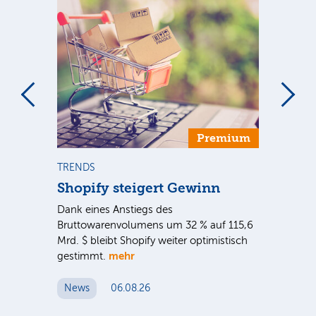
Premium
TRENDS
NE
Shopify steigert Gewinn
To
ie
Dank eines Anstiegs des
Vor
rtal
Bruttowarenvolumens um 32 % auf 115,6
Unt
Mrd. $ bleibt Shopify weiter optimistisch
pe
mehr
gestimmt.
Er
News
06.08.26
N