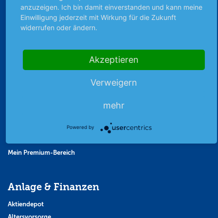
anzuzeigen. Ich bin damit einverstanden und kann meine
Thema der Woche
Einwilligung jederzeit mit Wirkung für die Zukunft
Themen & Börse
widerrufen oder ändern.
Abo & Shop
Akzeptieren
Abonnent werden
Verweigern
Abonnement kündigen
Vertrag widerrufen
mehr
Aktienmagazin
Aktien-Zeitschrift
Powered by
Kundenservice
Mein Premium-Bereich
Anlage & Finanzen
Aktiendepot
Altersvorsorge