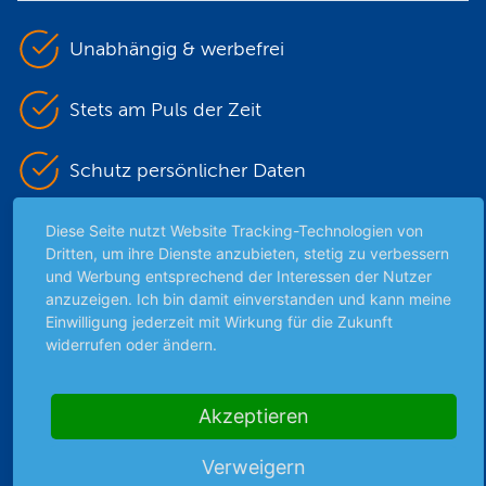
Unabhängig & werbefrei
Stets am Puls der Zeit
Schutz persönlicher Daten
Sicher mit SSL-Verschlüsselung
Diese Seite nutzt Website Tracking-Technologien von
Dritten, um ihre Dienste anzubieten, stetig zu verbessern
und Werbung entsprechend der Interessen der Nutzer
anzuzeigen. Ich bin damit einverstanden und kann meine
Highlights
Einwilligung jederzeit mit Wirkung für die Zukunft
widerrufen oder ändern.
Archiv
Börsenbericht
Akzeptieren
Börsengerüchte
Börsengespräche
Verweigern
Börsennews