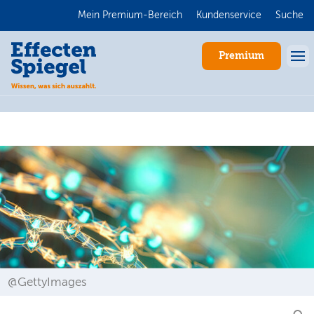
Mein Premium-Bereich
Kundenservice
Suche
Premium
Anmelden
@GettyImages