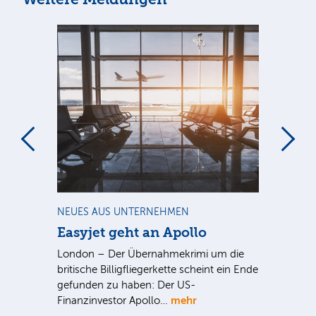
m
NEUES AUS UNTERNEHMEN
NE
Easyjet geht an Apollo
PV
G
ist
London – Der Übernahmekrimi um die
ten
britische Billigfliegerkette scheint ein Ende
Für
gefunden zu haben: Der US-
An
mehr
Finanzinvestor Apollo…
Um