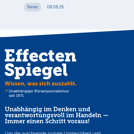
News
08.08.26
N
Unabhängig im Denken und
verantwortungsvoll im Handeln —
Immer einen Schritt voraus!
Um die wachsende soziale Ungleichheit und