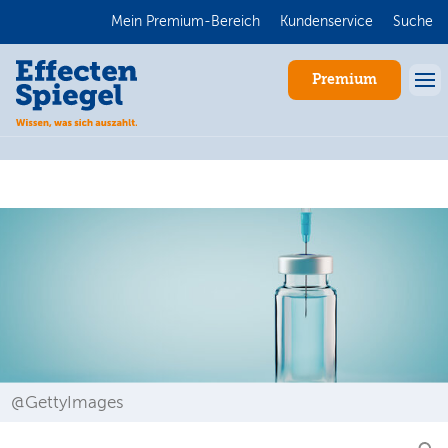
Mein Premium-Bereich
Kundenservice
Suche
Premium
Anmelden
@GettyImages