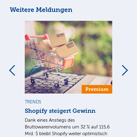
Weitere Meldungen
Premium
TRENDS
NE
Shopify steigert Gewinn
To
ie
Dank eines Anstiegs des
Vor
rtal
Bruttowarenvolumens um 32 % auf 115,6
Unt
Mrd. $ bleibt Shopify weiter optimistisch
pe