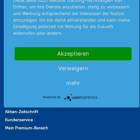
Diese Seite nutzt Website Tracking-Technologien von
Börsennews
Dritten, um ihre Dienste anzubieten, stetig zu verbessern
und Werbung entsprechend der Interessen der Nutzer
Favoriten
anzuzeigen. Ich bin damit einverstanden und kann meine
Finanzpodcast
Einwilligung jederzeit mit Wirkung für die Zukunft
Strategie
widerrufen oder ändern.
Thema der Woche
Themen & Börse
Akzeptieren
Abo & Shop
Verweigern
Abonnent werden
mehr
Abonnement kündigen
Vertrag widerrufen
Powered by
Aktienmagazin
Aktien-Zeitschrift
Kundenservice
Mein Premium-Bereich