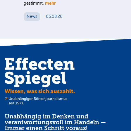
mehr
gestimmt.
Er
News
06.08.26
N
Unabhängig im Denken und
verantwortungsvoll im Handeln —
Immer einen Schritt voraus!