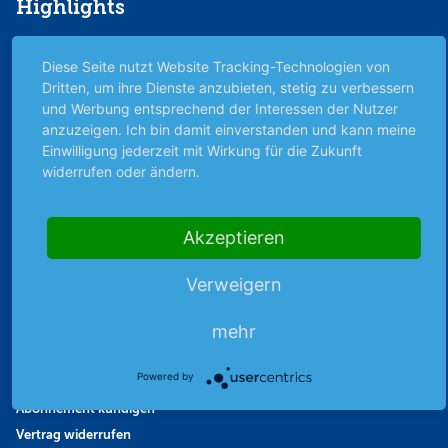
Highlights
Archiv
Diese Seite nutzt Website Tracking-Technologien von
Börsenbericht
Dritten, um ihre Dienste anzubieten, stetig zu verbessern
Börsengerüchte
und Werbung entsprechend der Interessen der Nutzer
Börsengespräche
anzuzeigen. Ich bin damit einverstanden und kann meine
Börsennews
Einwilligung jederzeit mit Wirkung für die Zukunft
widerrufen oder ändern.
Favoriten
Finanzpodcast
Strategie
Akzeptieren
Thema der Woche
Themen & Börse
Verweigern
mehr
Abo & Shop
Powered by
Abonnent werden
Abonnement kündigen
Vertrag widerrufen