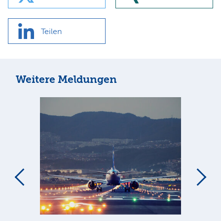
Teilen
Weitere Meldungen
m