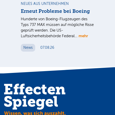
NEUES AUS UNTERNEHMEN
RA
Erneut Probleme bei Boeing
Un
bl
Hunderte von Boeing-Flugzeugen des
Tö
Typs 737 MAX müssen auf mögliche Risse
Dy
n
geprüft werden. Die US-
mehr
e
Luftsicherheitsbehörde Federal…
Die
Int
News
07.08.26
unt
Cl
N