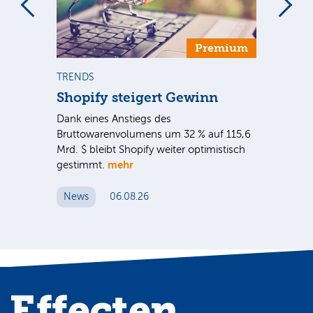
Premium
TRENDS
NE
Shopify steigert Gewinn
To
ie
Dank eines Anstiegs des
Vor
rtal
Bruttowarenvolumens um 32 % auf 115,6
Unt
Mrd. $ bleibt Shopify weiter optimistisch
pe
mehr
gestimmt.
Er
News
06.08.26
N