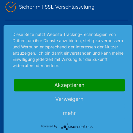
Sicher mit SSL-Verschlüsselung
Highlights
Diese Seite nutzt Website Tracking-Technologien von
Dritten, um ihre Dienste anzubieten, stetig zu verbessern
Archiv
und Werbung entsprechend der Interessen der Nutzer
Börsenbericht
anzuzeigen. Ich bin damit einverstanden und kann meine
Börsengerüchte
Einwilligung jederzeit mit Wirkung für die Zukunft
Börsengespräche
widerrufen oder ändern.
Börsennews
Favoriten
Akzeptieren
Finanzpodcast
Strategie
Verweigern
Thema der Woche
Themen & Börse
mehr
Powered by
Abo & Shop