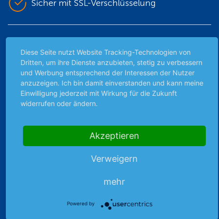
Sicher mit SSL-Verschlüsselung
Highlights
Diese Seite nutzt Website Tracking-Technologien von
Archiv
Dritten, um ihre Dienste anzubieten, stetig zu verbessern
und Werbung entsprechend der Interessen der Nutzer
Börsenbericht
anzuzeigen. Ich bin damit einverstanden und kann meine
Börsengerüchte
Einwilligung jederzeit mit Wirkung für die Zukunft
Börsengespräche
widerrufen oder ändern.
Börsennews
Favoriten
Akzeptieren
Finanzpodcast
Strategie
Verweigern
Thema der Woche
Themen & Börse
mehr
Powered by
Abo & Shop