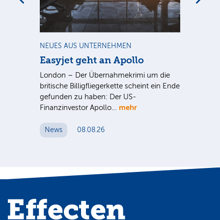
m
NEUES AUS UNTERNEHMEN
NE
Easyjet geht an Apollo
PV
G
ist
London – Der Übernahmekrimi um die
ten
britische Billigfliegerkette scheint ein Ende
Für
gefunden zu haben: Der US-
An
mehr
Finanzinvestor Apollo…
Um
News
08.08.26
N