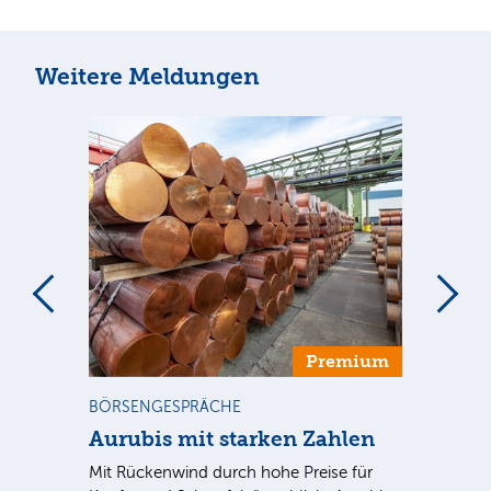
Weitere Meldungen
m
Premium
BÖRSENGESPRÄCHE
NE
Aurubis mit starken Zahlen
Ax
Mit Rückenwind durch hohe Preise für
Par