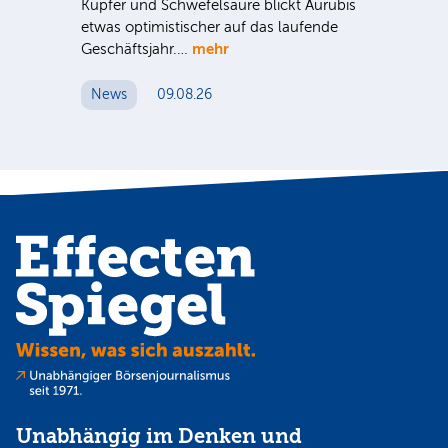
Kupfer und Schwefelsäure blickt Aurubis
sic
etwas optimistischer auf das laufende
wü
mehr
Geschäftsjahr.…
se
News
09.08.26
N
Unabhängig im Denken und