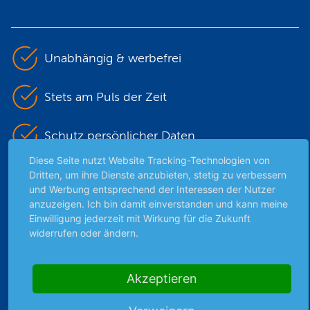
Unabhängig & werbefrei
Stets am Puls der Zeit
Schutz persönlicher Daten
Diese Seite nutzt Website Tracking-Technologien von
Sicher mit SSL-Verschlüsselung
Dritten, um ihre Dienste anzubieten, stetig zu verbessern
und Werbung entsprechend der Interessen der Nutzer
anzuzeigen. Ich bin damit einverstanden und kann meine
Einwilligung jederzeit mit Wirkung für die Zukunft
Highlights
widerrufen oder ändern.
Archiv
Börsenbericht
Akzeptieren
Börsengerüchte
Börsengespräche