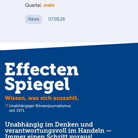
mehr
er
Quartal.
Mrd
ge
News
07.08.26
N
Unabhängig im Denken und
verantwortungsvoll im Handeln —
Immer einen Schritt voraus!