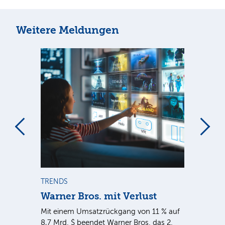
Weitere Meldungen
m
TRENDS
TR
Warner Bros. mit Verlust
Sh
em
Mit einem Umsatzrückgang von 11 % auf
Dan
tal
8,7 Mrd. $ beendet Warner Bros. das 2.
Br