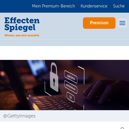
Mein Premium-Bereich
Kundenservice
Suche
Premium
Anmelden
@GettyImages