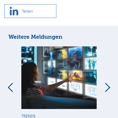
Teilen
Weitere Meldungen
m
TRENDS
TR