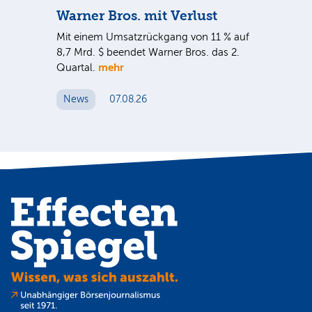
Warner Bros. mit Verlust
Sh
em
Mit einem Umsatzrückgang von 11 % auf
Dan
tal
8,7 Mrd. $ beendet Warner Bros. das 2.
Br
mehr
er
Quartal.
Mrd
ge
News
07.08.26
N