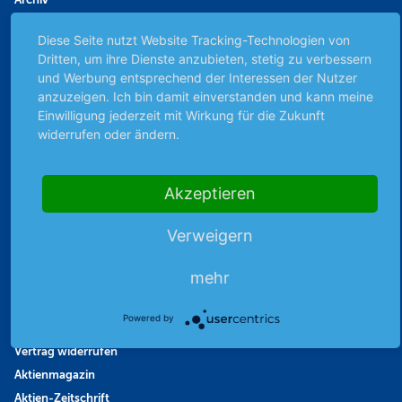
Börsenbericht
Diese Seite nutzt Website Tracking-Technologien von
Börsengerüchte
Dritten, um ihre Dienste anzubieten, stetig zu verbessern
Börsengespräche
und Werbung entsprechend der Interessen der Nutzer
Börsennews
anzuzeigen. Ich bin damit einverstanden und kann meine
Einwilligung jederzeit mit Wirkung für die Zukunft
Favoriten
widerrufen oder ändern.
Finanzpodcast
Strategie
Thema der Woche
Akzeptieren
Themen & Börse
Verweigern
Abo & Shop
mehr
Abonnent werden
Powered by
Abonnement kündigen
Vertrag widerrufen
Aktienmagazin
Aktien-Zeitschrift