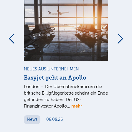
m
NEUES AUS UNTERNEHMEN
NE
Easyjet geht an Apollo
PV
G
ist
London – Der Übernahmekrimi um die
ten
britische Billigfliegerkette scheint ein Ende
Für
gefunden zu haben: Der US-
An
mehr
Finanzinvestor Apollo…
Um
News
08.08.26
N