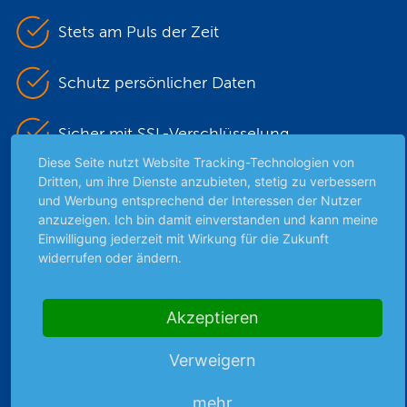
Stets am Puls der Zeit
Schutz persönlicher Daten
Sicher mit SSL-Verschlüsselung
Diese Seite nutzt Website Tracking-Technologien von
Dritten, um ihre Dienste anzubieten, stetig zu verbessern
und Werbung entsprechend der Interessen der Nutzer
Highlights
anzuzeigen. Ich bin damit einverstanden und kann meine
Einwilligung jederzeit mit Wirkung für die Zukunft
Archiv
widerrufen oder ändern.
Börsenbericht
Börsengerüchte
Börsengespräche
Akzeptieren
Börsennews
Favoriten
Verweigern
Finanzpodcast
mehr
Strategie