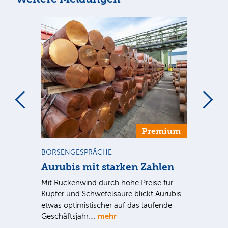
m
Premium
BÖRSENGESPRÄCHE
NE
Aurubis mit starken Zahlen
Ax
Mit Rückenwind durch hohe Preise für
Par
Kupfer und Schwefelsäure blickt Aurubis
sic
etwas optimistischer auf das laufende
wü
mehr
Geschäftsjahr.…
se