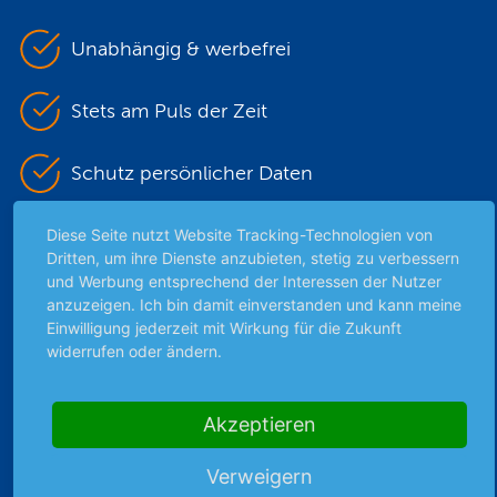
Unabhängig & werbefrei
Stets am Puls der Zeit
Schutz persönlicher Daten
Sicher mit SSL-Verschlüsselung
Diese Seite nutzt Website Tracking-Technologien von
Dritten, um ihre Dienste anzubieten, stetig zu verbessern
und Werbung entsprechend der Interessen der Nutzer
anzuzeigen. Ich bin damit einverstanden und kann meine
Highlights
Einwilligung jederzeit mit Wirkung für die Zukunft
widerrufen oder ändern.
Archiv
Börsenbericht
Akzeptieren
Börsengerüchte
Börsengespräche
Verweigern
Börsennews