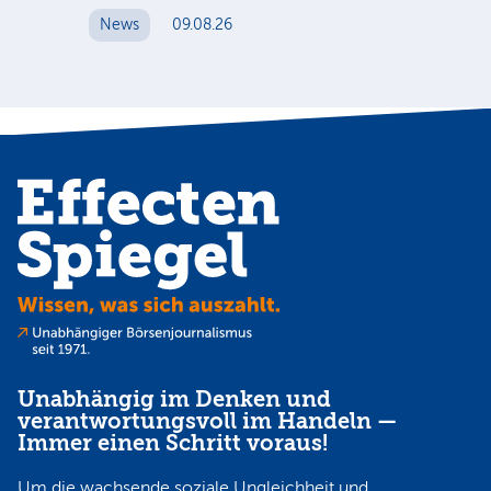
News
09.08.26
N
Unabhängig im Denken und
verantwortungsvoll im Handeln —
Immer einen Schritt voraus!
Um die wachsende soziale Ungleichheit und