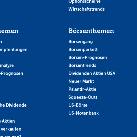
Optionsscheine
Wirtschaftstrends
hemen
Börsenthemen
n
Börsengang
empfehlungen
Börsenparkett
Börsen-Prognosen
analyse
Börsentrends
-Prognosen
Dividenden Aktien USA
Neuer Markt
Palantir-Aktie
s
Squeeze-Outs
he Dividende
US-Börse
US-Notenbank
 Aktien
 verkaufen
n steigen?