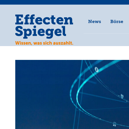
News
Börse