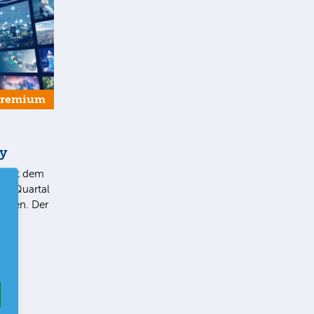
Premium
ey
5“ hat dem
 3. Quartal
geben. Der