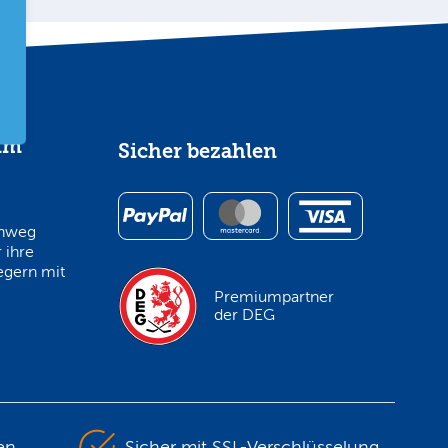
im
Sicher bezahlen
inweg
 ihre
egern mit
Premiumpartner
der DEG
en
Sicher mit SSL-Verschlüsselung