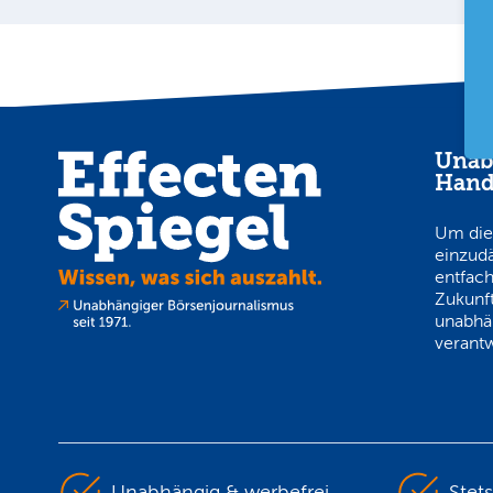
Unab
Hand
Um die
einzud
entfach
Zukunft
unabhä
verantw
Unabhängig & werbefrei
Stet