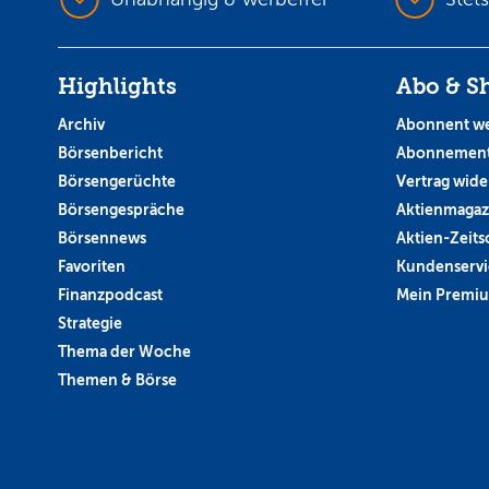
Highlights
Abo & S
Archiv
Abonnent w
Börsenbericht
Abonnement
Börsengerüchte
Vertrag wide
Börsengespräche
Aktienmagaz
Börsennews
Aktien-Zeitsc
Favoriten
Kundenservi
Finanzpodcast
Mein Premi
Strategie
Thema der Woche
Themen & Börse