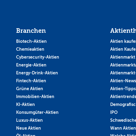
Branchen
Aktient
Biotech-Aktien
Aktien kaufe
Chemieaktien
Aktien Kauf
Cybersecurity-Aktien
Aktienmarkt
Energie-Aktien
Aktienmarkt
Energy-Drink-Aktien
Aktienmarkt
Fintech-Aktien
Aktien-News
Grüne Aktien
Aktien-Tipps
Immobilien-Aktien
Aktientrend
KI-Aktien
Demografisc
Konsumgüter-Aktien
IPO
Luxus-Aktien
Schwedische
Neue Aktien
Wann Aktien
Öl-Aktien
Welche Aktie