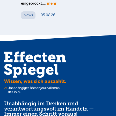
hr
mehr
eingebrockt.…
wei
News
05.08.26
N
Unabhängig im Denken und
verantwortungsvoll im Handeln —
Immer einen Schritt voraus!