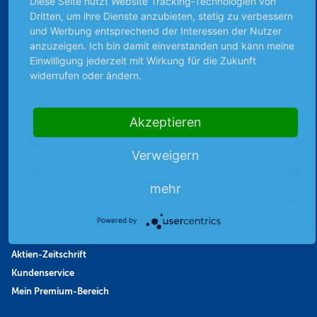
Diese Seite nutzt Website Tracking-Technologien von
Börsennews
Dritten, um ihre Dienste anzubieten, stetig zu verbessern
und Werbung entsprechend der Interessen der Nutzer
Favoriten
anzuzeigen. Ich bin damit einverstanden und kann meine
Finanzpodcast
Einwilligung jederzeit mit Wirkung für die Zukunft
Strategie
widerrufen oder ändern.
Thema der Woche
Themen & Börse
Akzeptieren
Verweigern
Abo & Shop
Abonnent werden
mehr
Abonnement kündigen
Vertrag widerrufen
Powered by
Aktienmagazin
Aktien-Zeitschrift
Kundenservice
Mein Premium-Bereich