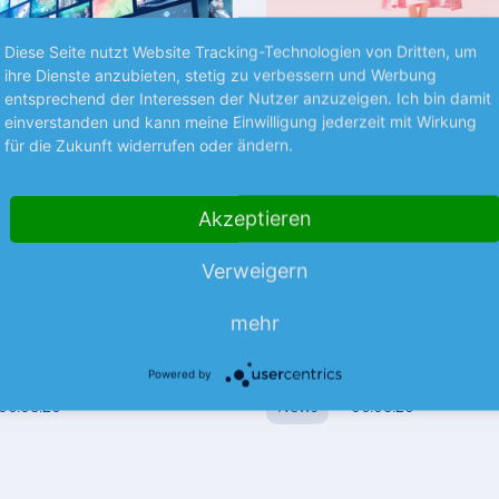
Diese Seite nutzt Website Tracking-Technologien von Dritten, um
ihre Dienste anzubieten, stetig zu verbessern und Werbung
entsprechend der Interessen der Nutzer anzuzeigen. Ich bin damit
einverstanden und kann meine Einwilligung jederzeit mit Wirkung
für die Zukunft widerrufen oder ändern.
Premium
S UNTERNEHMEN
TRENDS
Akzeptieren
y treibt Disney
Mattel sieht rot
Verweigern
er Film „Toy Story 5“ hat dem
Die angespannte Kosumstimm
gsriesen Disney im 3. Quartal
höhere Kosten haben Mattel im
mehr
m
uni Rückenwind gegeben. Der
in die roten Zahlen gedrückt.
mehr
…
Powered by
06.08.26
News
06.08.26