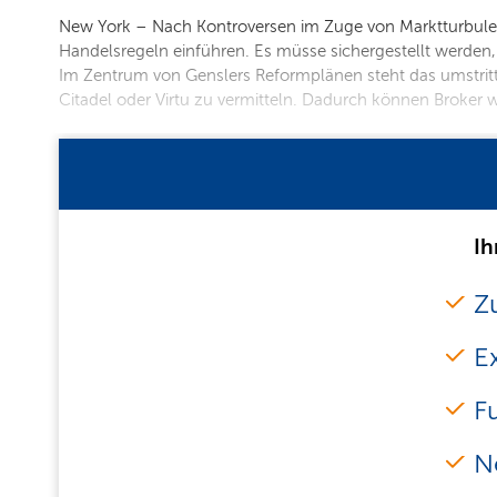
New York – Nach Kontroversen im Zuge von Marktturbulen
Handelsregeln einführen. Es müsse sichergestellt werden, 
Im Zentrum von Genslers Reformplänen steht das umstritt
Citadel oder Virtu zu vermitteln. Dadurch können Broker 
Ih
Zu
E
F
N