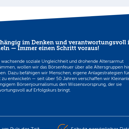
hängig im Denken und verantwortungsvoll 
eln — Immer einen Schritt voraus!
 wachsende soziale Ungleichheit und drohende Altersarmut
ämmen, wollen wir das Börsenfeuer über alle Altersgruppen h
en. Dazu befähigen wir Menschen, eigene Anlagestrategien für
 zu entwickeln — seit über 50 Jahren verschaffen wir Kleinanl
ngigem Börsenjournalismus den Wissensvorsprung, der sie
ortungsvoll auf Erfolgskurs bringt.
s am Puls der Zeit
Schutz persönlicher Dat