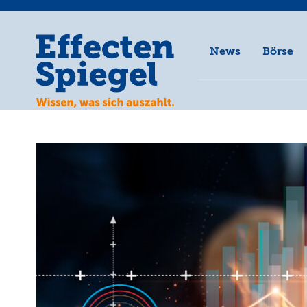
News
Börse