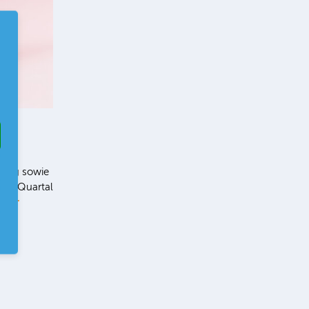
ung sowie
 2. Quartal
ehr