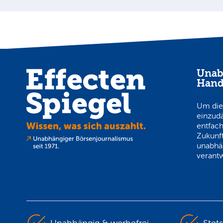
Unab
Hand
Um die
einzud
entfach
Zukunft
unabhä
verantw
Unabhängig & werbefrei
Stet