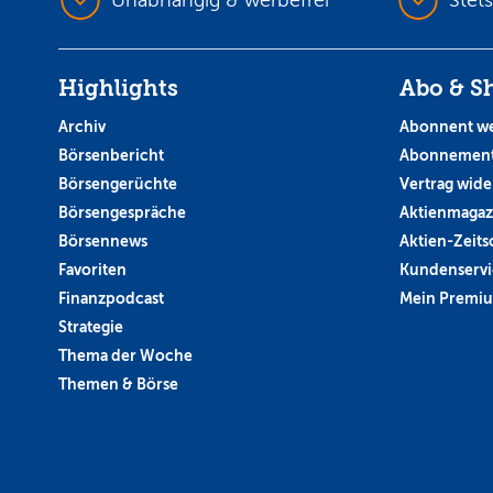
Highlights
Abo & S
Archiv
Abonnent w
Börsenbericht
Abonnement
Börsengerüchte
Vertrag wide
Börsengespräche
Aktienmagaz
Börsennews
Aktien-Zeitsc
Favoriten
Kundenservi
Finanzpodcast
Mein Premi
Strategie
Thema der Woche
Themen & Börse