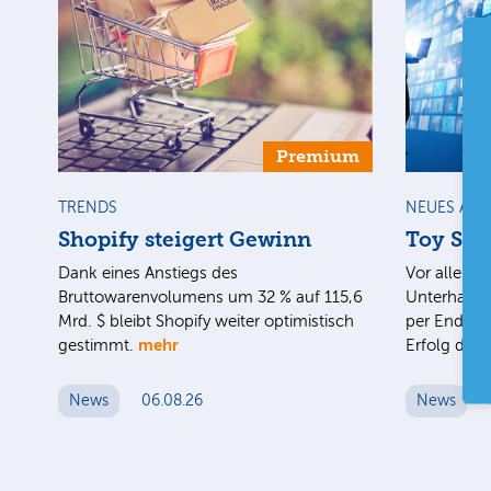
Premium
TRENDS
NEUES AU
Shopify steigert Gewinn
Toy Stor
Dank eines Anstiegs des
Vor allem d
Bruttowarenvolumens um 32 % auf 115,6
Unterhaltun
Mrd. $ bleibt Shopify weiter optimistisch
per Ende J
mehr
gestimmt.
Erfolg des
News
06.08.26
News