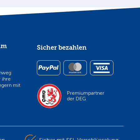
im
Sicher bezahlen
inweg
 ihre
egern mit
Premiumpartner
der DEG
en
Sicher mit SSL-Verschlüsselung