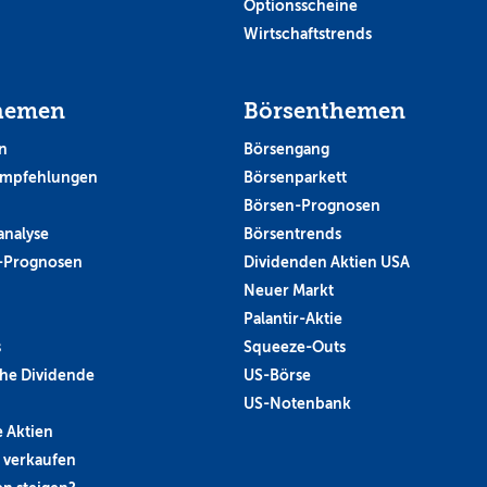
Optionsscheine
Wirtschaftstrends
hemen
Börsenthemen
n
Börsengang
empfehlungen
Börsenparkett
Börsen-Prognosen
analyse
Börsentrends
-Prognosen
Dividenden Aktien USA
Neuer Markt
Palantir-Aktie
s
Squeeze-Outs
he Dividende
US-Börse
US-Notenbank
 Aktien
 verkaufen