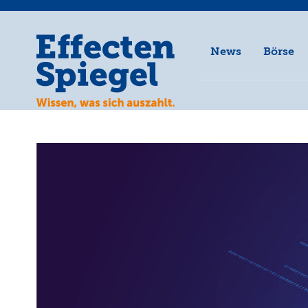
News
Börse