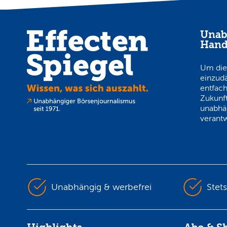
Unab
Hand
Um die
einzud
entfach
Zukunft
unabhä
verantw
Unabhängig & werbefrei
Stet