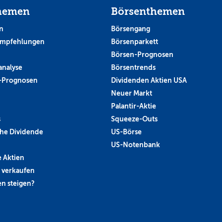
hemen
Börsenthemen
n
Börsengang
empfehlungen
Börsenparkett
Börsen-Prognosen
analyse
Börsentrends
-Prognosen
Dividenden Aktien USA
Neuer Markt
Palantir-Aktie
s
Squeeze-Outs
he Dividende
US-Börse
US-Notenbank
 Aktien
 verkaufen
n steigen?