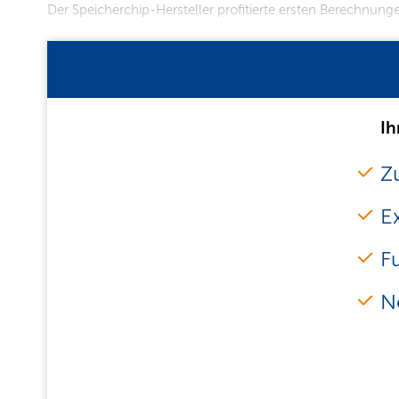
Der Speicherchip-Hersteller profitierte ersten Berechnun
Ih
Zu
E
F
N