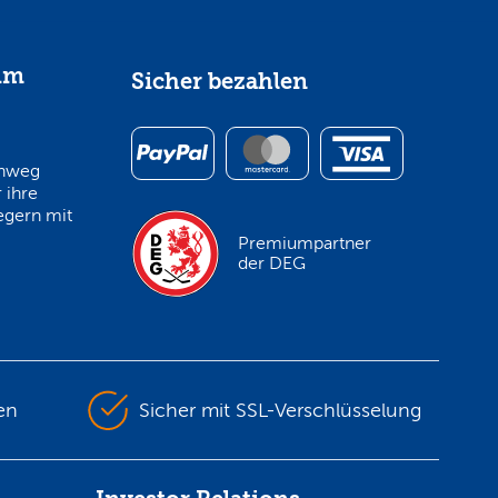
im
Sicher bezahlen
inweg
 ihre
egern mit
Premiumpartner
der DEG
en
Sicher mit SSL-Verschlüsselung