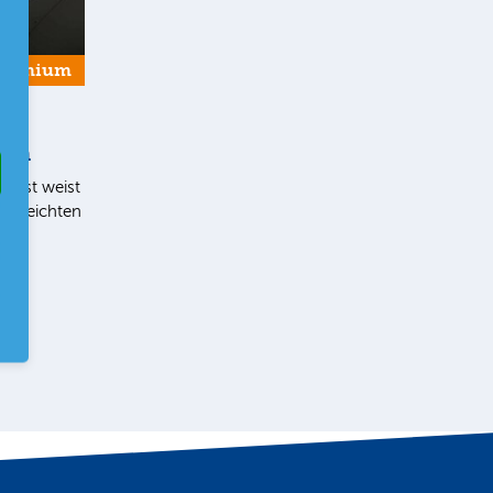
Premium
ern
list weist
en leichten