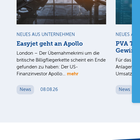
NEUES AUS UNTERNEHMEN
NEUES AU
Easyjet geht an Apollo
PVA Tep
Gewinn
London – Der Übernahmekrimi um die
britische Billigfliegerkette scheint ein Ende
Für das 1. 
gefunden zu haben: Der US-
Anlagenbau
mehr
Finanzinvestor Apollo…
Umsatz au
News
08.08.26
News