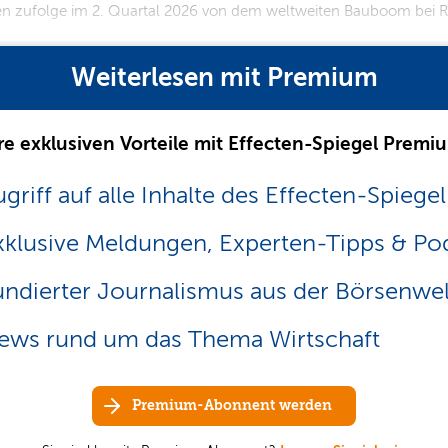
gen zufolge im 2. Quartal 2026 von dem weltweiten Bauboom bei Rec
Weiterlesen mit Premium
re exklusiven Vorteile mit Effecten-Spiegel Premi
griff auf alle Inhalte des Effecten-Spiegel
xklusive Meldungen, Experten-Tipps & Po
undierter Journalismus aus der Börsenwel
ews rund um das Thema Wirtschaft
Premium-Abonnent werden