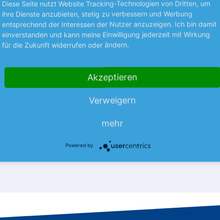
Diese Seite nutzt Website Tracking-Technologien von Dritten, um
ihre Dienste anzubieten, stetig zu verbessern und Werbung
entsprechend der Interessen der Nutzer anzuzeigen. Ich bin damit
einverstanden und kann meine Einwilligung jederzeit mit Wirkung
für die Zukunft widerrufen oder ändern.
S UNTERNEHMEN
NEUES AUS UNTERNEHMEN
la mit
technotrans kann lief
Akzeptieren
einbruch
Der Thermomanagement-Spezia
Halbjahr weist der Hightech-
für die ersten 6 Monate mit ein
Verweigern
mehr
er einen nahezu konstanten
Umsatzrückgang aus.
mehr
s.
mehr
08.08.26
News
08.08.26
Powered by