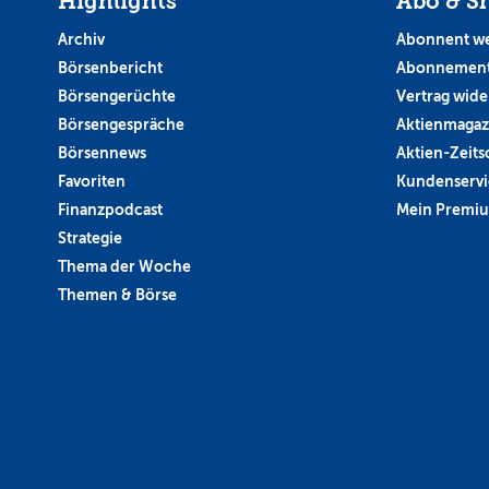
Highlights
Abo & S
Archiv
Abonnent w
Börsenbericht
Abonnement
Börsengerüchte
Vertrag wide
Börsengespräche
Aktienmagaz
Börsennews
Aktien-Zeitsc
Favoriten
Kundenservi
Finanzpodcast
Mein Premi
Strategie
Thema der Woche
Themen & Börse