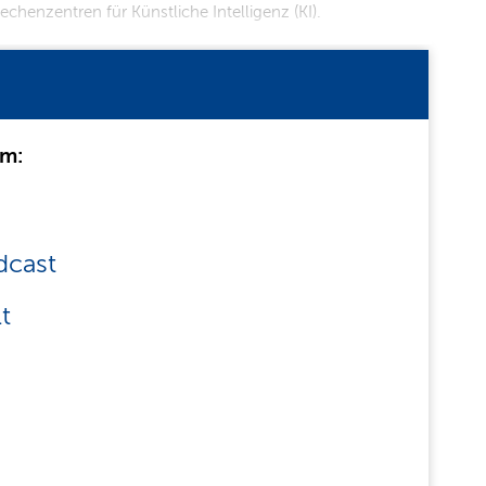
henzentren für Künstliche Intelligenz (KI).
um:
dcast
t