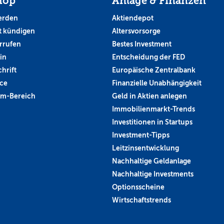
hop
Anlage & Finanzen
erden
Aktiendepot
 kündigen
Altersvorsorge
rrufen
Bestes Investment
in
Entscheidung der FED
hrift
Europäische Zentralbank
ce
Finanzielle Unabhängigkeit
um-Bereich
Geld in Aktien anlegen
Immobilienmarkt-Trends
Investitionen in Startups
Investment-Tipps
Leitzinsentwicklung
Nachhaltige Geldanlage
Nachhaltige Investments
Optionsscheine
Wirtschaftstrends