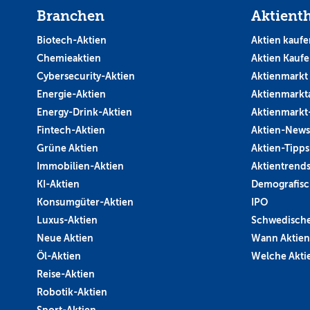
Branchen
Aktient
Biotech-Aktien
Aktien kaufe
Chemieaktien
Aktien Kauf
Cybersecurity-Aktien
Aktienmarkt
Energie-Aktien
Aktienmarkt
Energy-Drink-Aktien
Aktienmarkt
Fintech-Aktien
Aktien-News
Grüne Aktien
Aktien-Tipps
Immobilien-Aktien
Aktientrend
KI-Aktien
Demografisc
Konsumgüter-Aktien
IPO
Luxus-Aktien
Schwedische
Neue Aktien
Wann Aktien
Öl-Aktien
Welche Aktie
Reise-Aktien
Robotik-Aktien
Sport-Aktien