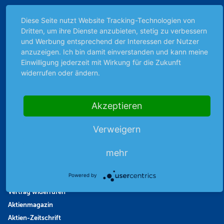
Börsenbericht
Diese Seite nutzt Website Tracking-Technologien von
Börsengerüchte
Dritten, um ihre Dienste anzubieten, stetig zu verbessern
Börsengespräche
und Werbung entsprechend der Interessen der Nutzer
Börsennews
anzuzeigen. Ich bin damit einverstanden und kann meine
Favoriten
Einwilligung jederzeit mit Wirkung für die Zukunft
widerrufen oder ändern.
Finanzpodcast
Strategie
Thema der Woche
Akzeptieren
Themen & Börse
Verweigern
Abo & Shop
mehr
Abonnent werden
Powered by
Abonnement kündigen
Vertrag widerrufen
Aktienmagazin
Aktien-Zeitschrift