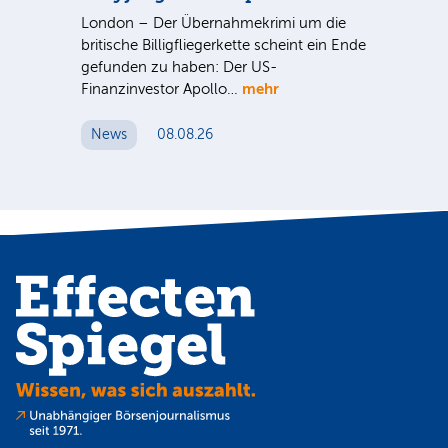
G
ist
London – Der Übernahmekrimi um die
ten
britische Billigfliegerkette scheint ein Ende
Für
gefunden zu haben: Der US-
An
mehr
Finanzinvestor Apollo…
Um
News
08.08.26
N