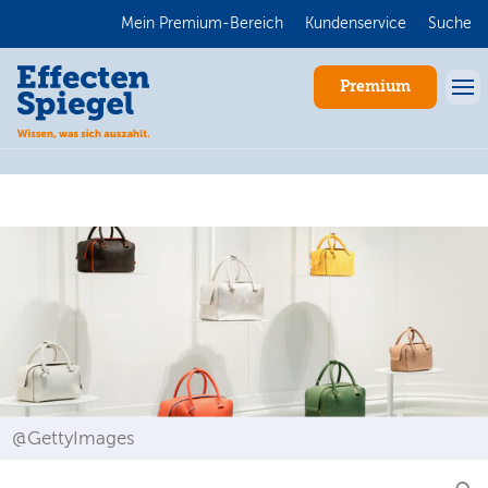
Mein Premium-Bereich
Kundenservice
Suche
Premium
Anmelden
@GettyImages