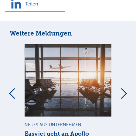
Teilen
Weitere Meldungen
m
NEUES AUS UNTERNEHMEN
NE
Easyjet geht an Apollo
PV