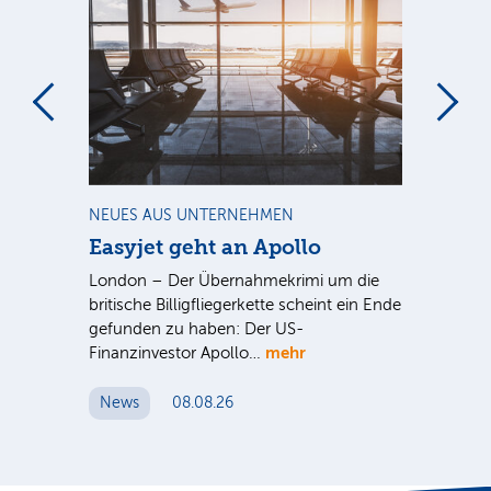
m
NEUES AUS UNTERNEHMEN
NE
Easyjet geht an Apollo
PV
G
ist
London – Der Übernahmekrimi um die
ten
britische Billigfliegerkette scheint ein Ende
Für
gefunden zu haben: Der US-
An
mehr
Finanzinvestor Apollo…
Um
News
08.08.26
N