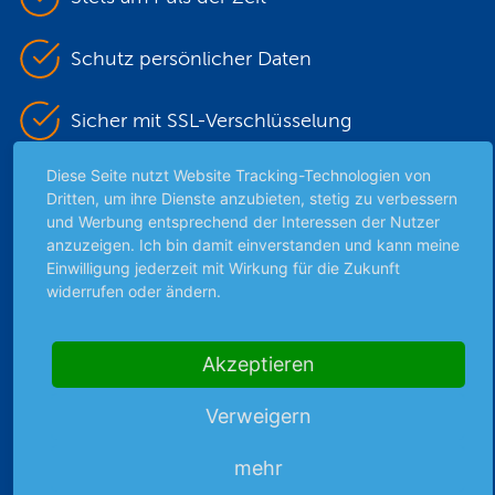
Schutz persönlicher Daten
Sicher mit SSL-Verschlüsselung
Diese Seite nutzt Website Tracking-Technologien von
Dritten, um ihre Dienste anzubieten, stetig zu verbessern
Highlights
und Werbung entsprechend der Interessen der Nutzer
anzuzeigen. Ich bin damit einverstanden und kann meine
Archiv
Einwilligung jederzeit mit Wirkung für die Zukunft
Börsenbericht
widerrufen oder ändern.
Börsengerüchte
Börsengespräche
Akzeptieren
Börsennews
Favoriten
Verweigern
Finanzpodcast
Strategie
mehr
Thema der Woche