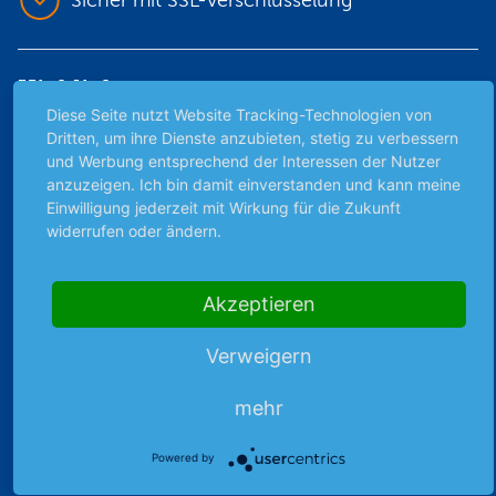
Sicher mit SSL-Verschlüsselung
Highlights
Diese Seite nutzt Website Tracking-Technologien von
Archiv
Dritten, um ihre Dienste anzubieten, stetig zu verbessern
Börsenbericht
und Werbung entsprechend der Interessen der Nutzer
anzuzeigen. Ich bin damit einverstanden und kann meine
Börsengerüchte
Einwilligung jederzeit mit Wirkung für die Zukunft
Börsengespräche
widerrufen oder ändern.
Börsennews
Favoriten
Akzeptieren
Finanzpodcast
Strategie
Verweigern
Thema der Woche
Themen & Börse
mehr
Powered by
Abo & Shop