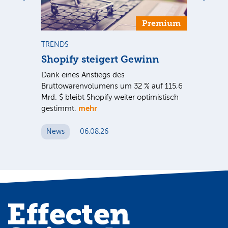
Premium
TRENDS
NE
Shopify steigert Gewinn
To
ie
Dank eines Anstiegs des
Vor
rtal
Bruttowarenvolumens um 32 % auf 115,6
Unt
Mrd. $ bleibt Shopify weiter optimistisch
pe
mehr
gestimmt.
Er
News
06.08.26
N