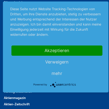
Börsenbericht
Diese Seite nutzt Website Tracking-Technologien von
Börsengerüchte
Dritten, um ihre Dienste anzubieten, stetig zu verbessern
Börsengespräche
und Werbung entsprechend der Interessen der Nutzer
Börsennews
anzuzeigen. Ich bin damit einverstanden und kann meine
Favoriten
Einwilligung jederzeit mit Wirkung für die Zukunft
widerrufen oder ändern.
Finanzpodcast
Strategie
Thema der Woche
Akzeptieren
Themen & Börse
Verweigern
Abo & Shop
mehr
Abonnent werden
Powered by
Abonnement kündigen
Vertrag widerrufen
Aktienmagazin
Aktien-Zeitschrift