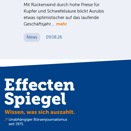
Mit Rückenwind durch hohe Preise für
Par
Kupfer und Schwefelsäure blickt Aurubis
sic
etwas optimistischer auf das laufende
wü
mehr
Geschäftsjahr.…
se
News
09.08.26
N