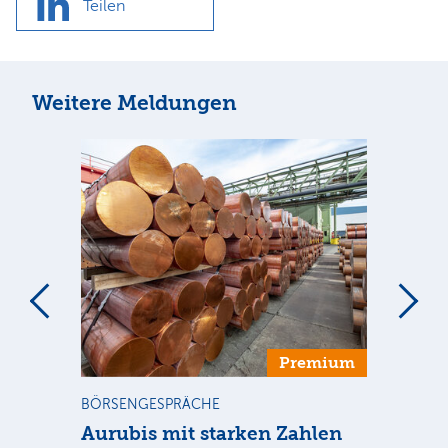
Teilen
Weitere Meldungen
m
Premium
BÖRSENGESPRÄCHE
NE
Aurubis mit starken Zahlen
Ax