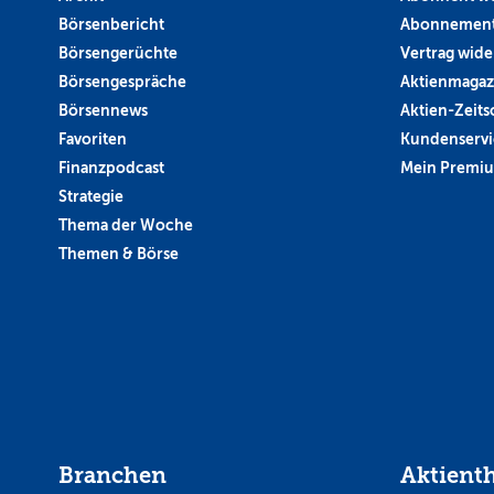
Börsenbericht
Abonnement
Börsengerüchte
Vertrag wide
Börsengespräche
Aktienmagaz
Börsennews
Aktien-Zeitsc
Favoriten
Kundenservi
Finanzpodcast
Mein Premi
Strategie
Thema der Woche
Themen & Börse
Branchen
Aktient