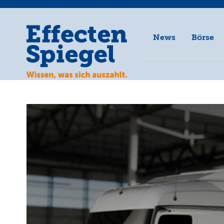
News
Börse