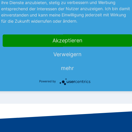
ihre Dienste anzubieten, stetig zu verbessern und Werbung
entsprechend der Interessen der Nutzer anzuzeigen. Ich bin damit
einverstanden und kann meine Einwilligung jederzeit mit Wirkung
für die Zukunft widerrufen oder ändern.
S UNTERNEHMEN
NEUES AUS UNTERNEHMEN
la mit
technotrans kann lief
einbruch
Der Thermomanagement-Spezia
Akzeptieren
Halbjahr weist der Hightech-
für die ersten 6 Monate mit ein
mehr
er einen nahezu konstanten
Umsatzrückgang aus.
Verweigern
mehr
s.
mehr
08.08.26
News
08.08.26
Powered by