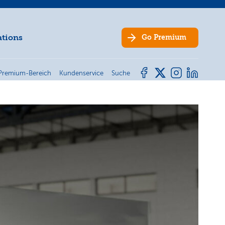
ations
Go
Premium
Premium-Bereich
Kundenservice
Suche