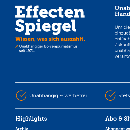
Unab
Hand
Um die
einzud
entfach
Zukunft
unabhä
verantw
Unabhängig & werbefrei
Stet
Highlights
Abo & S
Archiv
Abonnent w