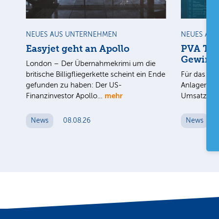
NEUES AUS UNTERNEHMEN
NEUES AU
Easyjet geht an Apollo
PVA Tep
Gewinn
London – Der Übernahmekrimi um die
britische Billigfliegerkette scheint ein Ende
Für das 1. 
gefunden zu haben: Der US-
Anlagenbau
mehr
Finanzinvestor Apollo…
Umsatz au
News
08.08.26
News