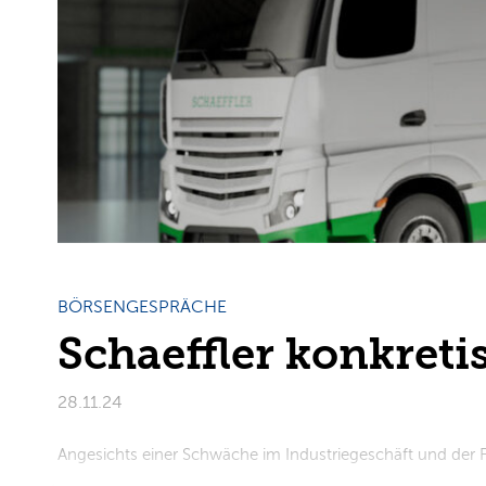
BÖRSENGESPRÄCHE
Schaeffler konkretis
28.11.24
Angesichts einer Schwäche im Industriegeschäft und der Fl