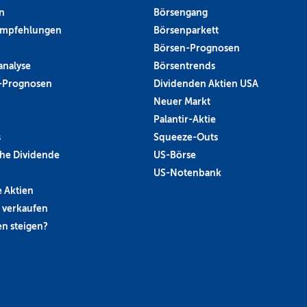
n
Börsengang
empfehlungen
Börsenparkett
Börsen-Prognosen
analyse
Börsentrends
-Prognosen
Dividenden Aktien USA
Neuer Markt
Palantir-Aktie
s
Squeeze-Outs
he Dividende
US-Börse
US-Notenbank
 Aktien
 verkaufen
n steigen?