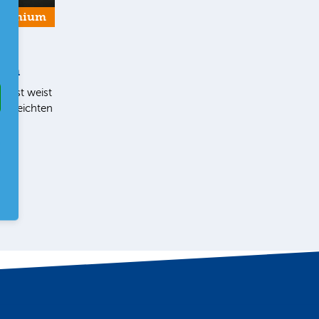
Premium
ern
list weist
en leichten