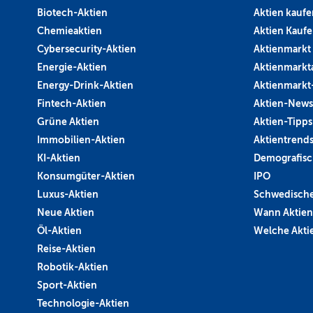
Biotech-Aktien
Aktien kaufe
Chemieaktien
Aktien Kauf
Cybersecurity-Aktien
Aktienmarkt
Energie-Aktien
Aktienmarkt
Energy-Drink-Aktien
Aktienmarkt
Fintech-Aktien
Aktien-News
Grüne Aktien
Aktien-Tipps
Immobilien-Aktien
Aktientrend
KI-Aktien
Demografisc
Konsumgüter-Aktien
IPO
Luxus-Aktien
Schwedische
Neue Aktien
Wann Aktien
Öl-Aktien
Welche Aktie
Reise-Aktien
Robotik-Aktien
Sport-Aktien
Technologie-Aktien