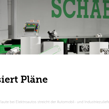
iert Pläne
aute bei Elektroautos streicht der Automobil- und Industriezulief