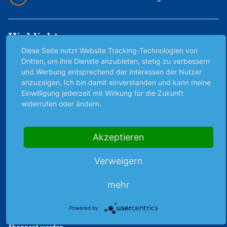
Highlights
Diese Seite nutzt Website Tracking-Technologien von
Archiv
Dritten, um ihre Dienste anzubieten, stetig zu verbessern
Börsenbericht
und Werbung entsprechend der Interessen der Nutzer
Börsengerüchte
anzuzeigen. Ich bin damit einverstanden und kann meine
Einwilligung jederzeit mit Wirkung für die Zukunft
Börsengespräche
widerrufen oder ändern.
Börsennews
Favoriten
Finanzpodcast
Akzeptieren
Strategie
Verweigern
Thema der Woche
Themen & Börse
mehr
Abo & Shop
Powered by