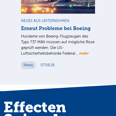
m
NEUES AUS UNTERNEHMEN
RA
Erneut Probleme bei Boeing
Un
bl
Hunderte von Boeing-Flugzeugen des
Tö
Typs 737 MAX müssen auf mögliche Risse
Dy
n
geprüft werden. Die US-
mehr
e
Luftsicherheitsbehörde Federal…
Die
Int
News
07.08.26
unt
Cl
N