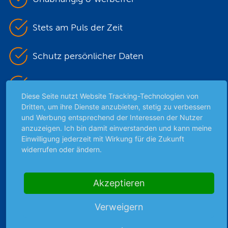
Stets am Puls der Zeit
Schutz persönlicher Daten
Sicher mit SSL-Verschlüsselung
Diese Seite nutzt Website Tracking-Technologien von
Dritten, um ihre Dienste anzubieten, stetig zu verbessern
und Werbung entsprechend der Interessen der Nutzer
Highlights
anzuzeigen. Ich bin damit einverstanden und kann meine
Einwilligung jederzeit mit Wirkung für die Zukunft
Archiv
widerrufen oder ändern.
Börsenbericht
Börsengerüchte
Akzeptieren
Börsengespräche
Börsennews
Verweigern
Favoriten
Finanzpodcast