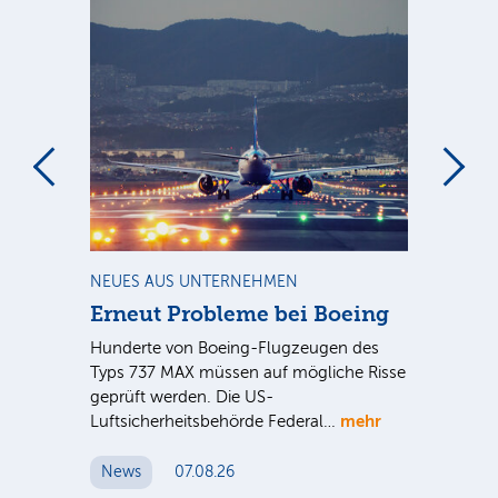
m
NEUES AUS UNTERNEHMEN
RA
Erneut Probleme bei Boeing
Un
bl
Hunderte von Boeing-Flugzeugen des
Tö
Typs 737 MAX müssen auf mögliche Risse
Dy
n
geprüft werden. Die US-
mehr
e
Luftsicherheitsbehörde Federal…
Die
Int
News
07.08.26
unt