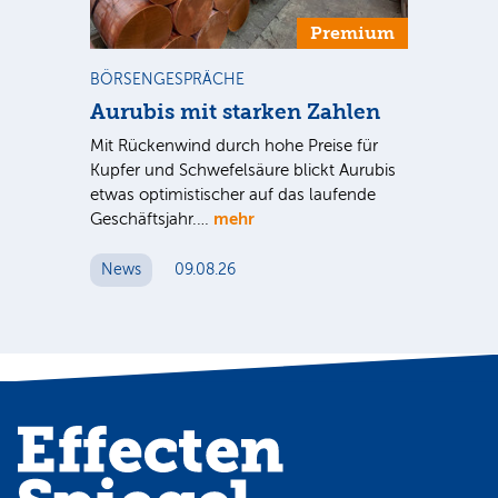
m
Premium
BÖRSENGESPRÄCHE
NE
Aurubis mit starken Zahlen
Ax
Mit Rückenwind durch hohe Preise für
Par
Kupfer und Schwefelsäure blickt Aurubis
sic
etwas optimistischer auf das laufende
wü
mehr
Geschäftsjahr.…
se
News
09.08.26
N