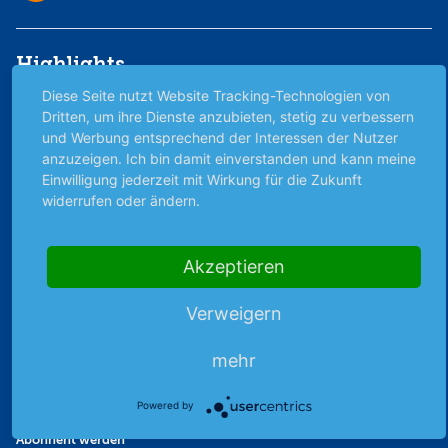
Highlights
Diese Seite nutzt Website Tracking-Technologien von
Archiv
Dritten, um ihre Dienste anzubieten, stetig zu verbessern
Börsenbericht
und Werbung entsprechend der Interessen der Nutzer
Börsengerüchte
anzuzeigen. Ich bin damit einverstanden und kann meine
Börsengespräche
Einwilligung jederzeit mit Wirkung für die Zukunft
widerrufen oder ändern.
Börsennews
Favoriten
Finanzpodcast
Akzeptieren
Strategie
Thema der Woche
Verweigern
Themen & Börse
mehr
Abo & Shop
Powered by
Abonnent werden