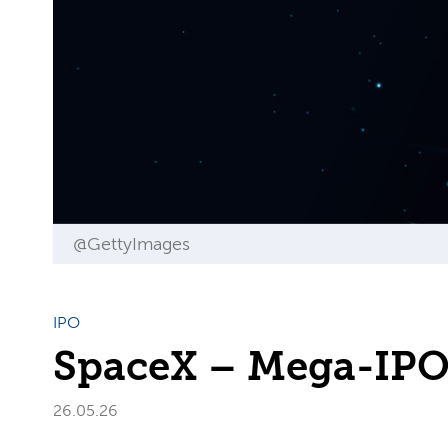
@GettyImages
IPO
SpaceX – Mega-IP
26.05.26