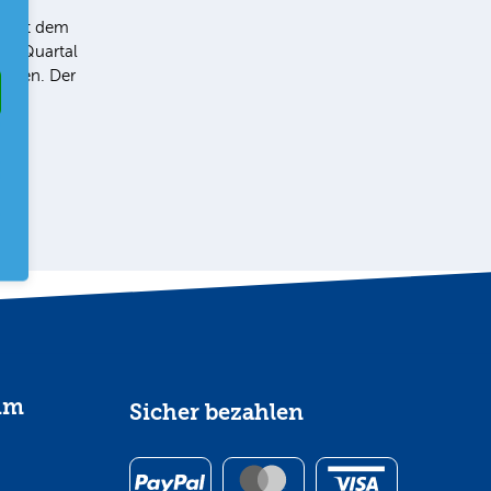
5“ hat dem
 3. Quartal
geben. Der
im
Sicher bezahlen