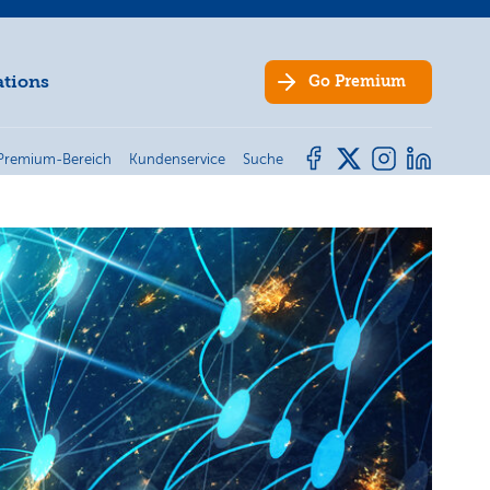
ations
Go
Premium
Premium-Bereich
Kundenservice
Suche