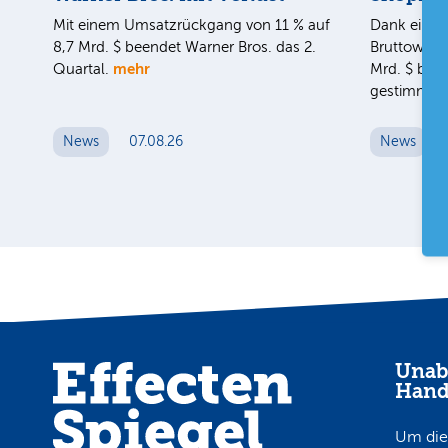
Mit einem Umsatzrückgang von 11 % auf
Dank eines
8,7 Mrd. $ beendet Warner Bros. das 2.
Bruttoware
mehr
Quartal.
Mrd. $ blei
gestimmt.
News
07.08.26
News
Unab
Hand
Um die