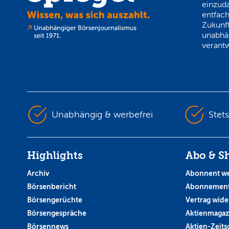
einzud
entfach
Zukunft
unabhä
verantw
Unabhängig & werbefrei
Stet
Highlights
Abo & S
Archiv
Abonnent w
Börsenbericht
Abonnement
Börsengerüchte
Vertrag wide
Börsengespräche
Aktienmagaz
Börsennews
Aktien-Zeitsc