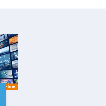
Premium
ey