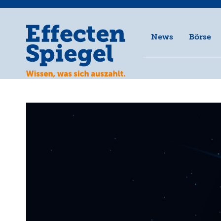
News
Börse