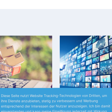
Premium
Diese Seite nutzt Website Tracking-Technologien von Dritten, um
ihre Dienste anzubieten, stetig zu verbessern und Werbung
NEUES AUS UNTERNEHMEN
entsprechend der Interessen der Nutzer anzuzeigen. Ich bin damit
 steigert Gewinn
Toy Story treibt Disn
einverstanden und kann meine Einwilligung jederzeit mit Wirkung