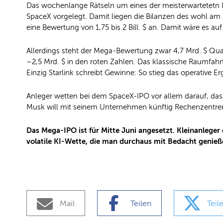
Das wochenlange Rätseln um eines der meisterwartetetn I
SpaceX vorgelegt. Damit liegen die Bilanzen des wohl am
eine Bewertung von 1,75 bis 2 Bill. $ an. Damit wäre es a
Allerdings steht der Mega-Bewertung zwar 4,7 Mrd. $ Qua
–2,5 Mrd. $ in den roten Zahlen. Das klassische Raumfahrt
Einzig Starlink schreibt Gewinne: So stieg das operative E
Anleger wetten bei dem SpaceX-IPO vor allem darauf, dass 
Musk will mit seinem Unternehmen künftig Rechenzentre
Das Mega-IPO ist für Mitte Juni angesetzt. Kleinanlege
volatile KI-Wette, die man durchaus mit Bedacht genieße
Mail
Teilen
Teil