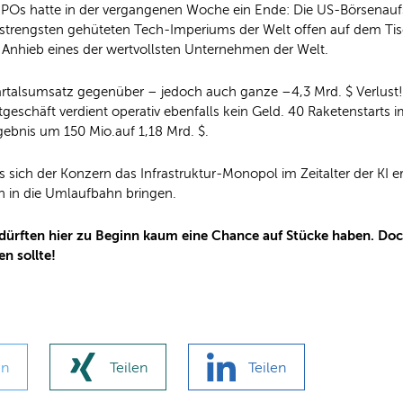
POs hatte in der vergangenen Woche ein Ende: Die US-Börsenaufsi
 strengsten gehüteten Tech-Imperiums der Welt offen auf dem Tis
uf Anhieb eines der wertvollsten Unternehmen der Welt.
rtalsumsatz gegenüber – jedoch auch ganze –4,3 Mrd. $ Verlust! A
geschäft verdient operativ ebenfalls kein Geld. 40 Raketenstarts i
rgebnis um 150 Mio.auf 1,18 Mrd. $.
sich der Konzern das Infrastruktur-Monopol im Zeitalter der KI er
n in die Umlaufbahn bringen.
r dürften hier zu Beginn kaum eine Chance auf Stücke haben. Do
n sollte!
en
Teilen
Teilen