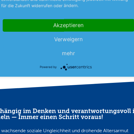
für die Zukunft widerrufen oder ändern.
 Anstiegs des
Vor allem der Film „Toy Story 
nvolumens um 32 % auf 115,6
Unterhaltungsriesen Disney im
bt Shopify weiter optimistisch
per Ende Juni Rückenwind ge
Akzeptieren
mehr
mehr
Erfolg des…
Verweigern
06.08.26
News
06.08.26
mehr
Powered by
hängig im Denken und verantwortungsvoll 
eln — Immer einen Schritt voraus!
 wachsende soziale Ungleichheit und drohende Altersarmut