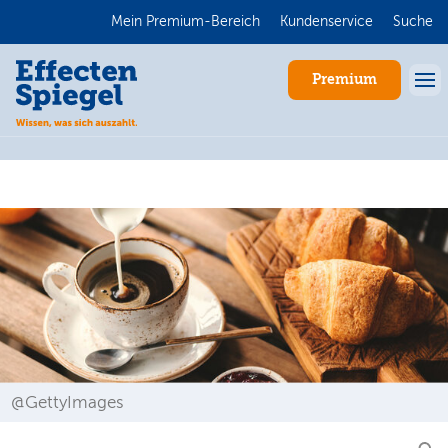
Mein Premium-Bereich
Kundenservice
Suche
Premium
Anmelden
@GettyImages