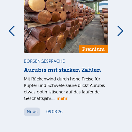
m
Premium
BÖRSENGESPRÄCHE
NE
Aurubis mit starken Zahlen
Ax
Mit Rückenwind durch hohe Preise für
Par
Kupfer und Schwefelsäure blickt Aurubis
sic
etwas optimistischer auf das laufende
wü
mehr
Geschäftsjahr.…
se
News
09.08.26
N