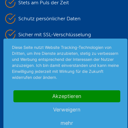
Stets am Puls der Zeit
Schutz persönlicher Daten
Sicher mit SSL-Verschlüsselung
Diese Seite nutzt Website Tracking-Technologien von
Dritten, um ihre Dienste anzubieten, stetig zu verbessern
Highlights
und Werbung entsprechend der Interessen der Nutzer
anzuzeigen. Ich bin damit einverstanden und kann meine
Archiv
Einwilligung jederzeit mit Wirkung für die Zukunft
Börsenbericht
widerrufen oder ändern.
Börsengerüchte
Börsengespräche
Akzeptieren
Börsennews
Favoriten
Verweigern
Finanzpodcast
Strategie
mehr
Thema der Woche