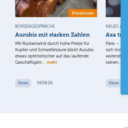
Premium
BÖRSENGESPRÄCHE
NEUES AU
Aurubis mit starken Zahlen
Axa tro
Mit Rückenwind durch hohe Preise für
Paris – Der
Kupfer und Schwefelsäure blickt Aurubis
sich trotz d
etwas optimistischer auf das laufende
wütenden W
mehr
me
Geschäftsjahr.…
seinen…
News
09.08.26
News