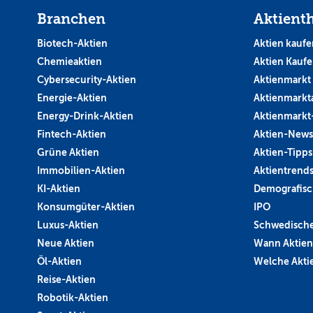
Branchen
Aktient
Biotech-Aktien
Aktien kaufe
Chemieaktien
Aktien Kauf
Cybersecurity-Aktien
Aktienmarkt
Energie-Aktien
Aktienmarkt
Energy-Drink-Aktien
Aktienmarkt
Fintech-Aktien
Aktien-News
Grüne Aktien
Aktien-Tipps
Immobilien-Aktien
Aktientrend
KI-Aktien
Demografisc
Konsumgüter-Aktien
IPO
Luxus-Aktien
Schwedische
Neue Aktien
Wann Aktien
Öl-Aktien
Welche Aktie
Reise-Aktien
Robotik-Aktien