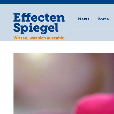
News
Börse