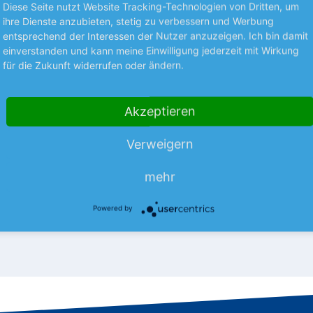
Diese Seite nutzt Website Tracking-Technologien von Dritten, um
ihre Dienste anzubieten, stetig zu verbessern und Werbung
entsprechend der Interessen der Nutzer anzuzeigen. Ich bin damit
einverstanden und kann meine Einwilligung jederzeit mit Wirkung
für die Zukunft widerrufen oder ändern.
S UNTERNEHMEN
NEUES AUS UNTERNEHMEN
tzt Naturkatastrophen
SUSS MircroTec mit
Rekordauftrageingan
 französische Versicherer sieht
Akzeptieren
er derzeit in Frankreich
Beim Umsatz hinkt der Chipind
aldbrände auf Kurs zu
Ausrüster noch dem Vorjahr hin
Verweigern
hr
baut aber auf einen Rekord-
mehr
Auftragseingang.
mehr
09.08.26
News
09.08.26
Powered by