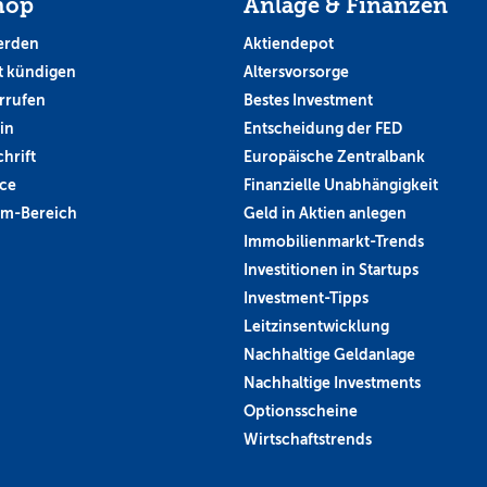
hop
Anlage & Finanzen
erden
Aktiendepot
 kündigen
Altersvorsorge
rrufen
Bestes Investment
in
Entscheidung der FED
hrift
Europäische Zentralbank
ce
Finanzielle Unabhängigkeit
um-Bereich
Geld in Aktien anlegen
Immobilienmarkt-Trends
Investitionen in Startups
Investment-Tipps
Leitzinsentwicklung
Nachhaltige Geldanlage
Nachhaltige Investments
Optionsscheine
Wirtschaftstrends