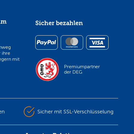
im
Sicher bezahlen
inweg
 ihre
egern mit
Premiumpartner
der DEG
en
Sicher mit SSL-Verschlüsselung