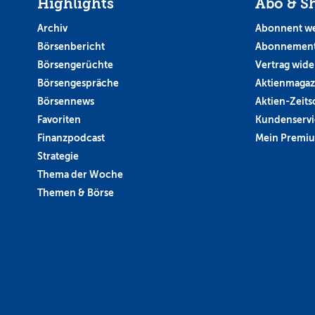
Highlights
Abo & S
Archiv
Abonnent w
Börsenbericht
Abonnement
Börsengerüchte
Vertrag wide
Börsengespräche
Aktienmagaz
Börsennews
Aktien-Zeitsc
Favoriten
Kundenservi
Finanzpodcast
Mein Premi
Strategie
Thema der Woche
Themen & Börse