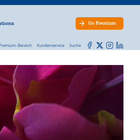
ations
Go
Premium
Premium-Bereich
Kundenservice
Suche