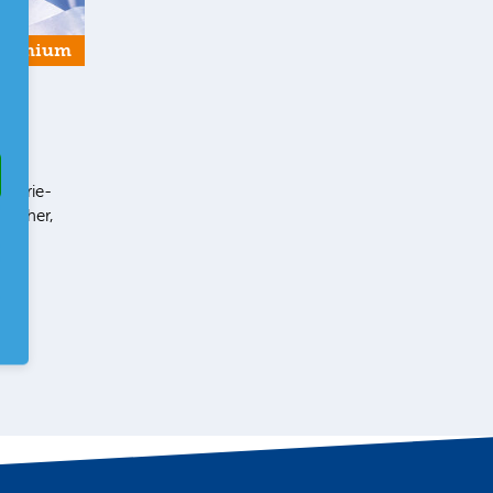
Premium
g
ustrie-
terher,