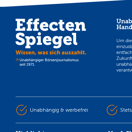
Unab
Hand
Um die
einzud
entfach
Zukunft
unabhä
verantw
Unabhängig & werbefrei
Stet