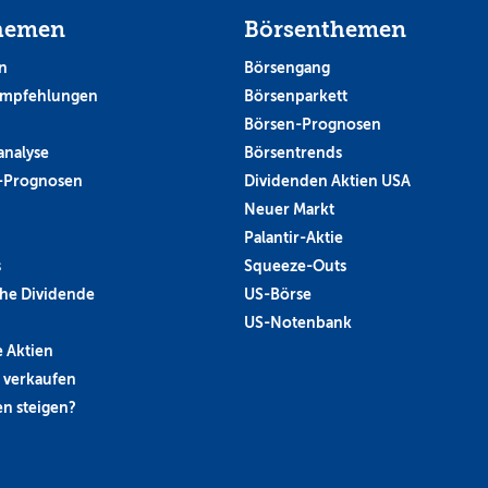
hemen
Börsenthemen
n
Börsengang
empfehlungen
Börsenparkett
Börsen-Prognosen
analyse
Börsentrends
-Prognosen
Dividenden Aktien USA
Neuer Markt
Palantir-Aktie
s
Squeeze-Outs
he Dividende
US-Börse
US-Notenbank
 Aktien
 verkaufen
n steigen?