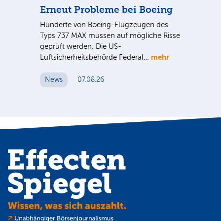
Erneut Probleme bei Boeing
Un
bl
Hunderte von Boeing-Flugzeugen des
Tö
Typs 737 MAX müssen auf mögliche Risse
Dy
n
geprüft werden. Die US-
mehr
e
Luftsicherheitsbehörde Federal…
Die
Int
News
07.08.26
unt
Cl
N