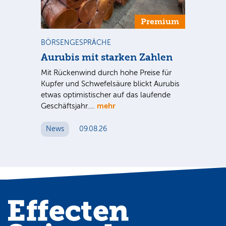
m
Premium
BÖRSENGESPRÄCHE
NE
Aurubis mit starken Zahlen
Ax
Mit Rückenwind durch hohe Preise für
Par
Kupfer und Schwefelsäure blickt Aurubis
sic
etwas optimistischer auf das laufende
wü
mehr
Geschäftsjahr.…
se
News
09.08.26
N