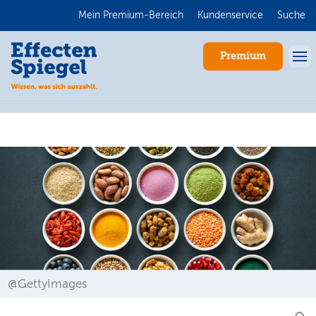
Mein Premium-Bereich
Kundenservice
Suche
Premium
Anmelden
@GettyImages