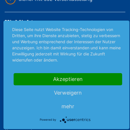
Highlights
Diese Seite nutzt Website Tracking-Technologien von
Archiv
Dritten, um ihre Dienste anzubieten, stetig zu verbessern
Börsenbericht
und Werbung entsprechend der Interessen der Nutzer
anzuzeigen. Ich bin damit einverstanden und kann meine
Börsengerüchte
Einwilligung jederzeit mit Wirkung für die Zukunft
Börsengespräche
widerrufen oder ändern.
Börsennews
Favoriten
Finanzpodcast
Akzeptieren
Strategie
Verweigern
Thema der Woche
Themen & Börse
mehr
Powered by
Abo & Shop