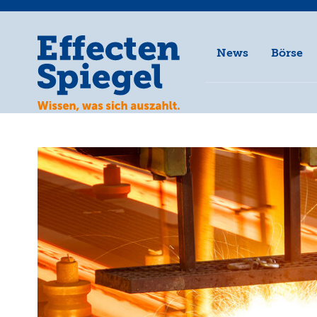
News
Börse