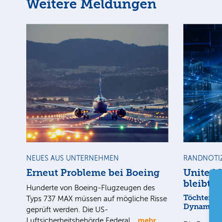
Weitere Meldungen
NEUES AUS UNTERNEHMEN
RANDNOTI
Erneut Probleme bei Boeing
United 
bleibt a
Hunderte von Boeing-Flugzeugen des
Töchter mi
Typs 737 MAX müssen auf mögliche Risse
Dynamik
geprüft werden. Die US-
mehr
Luftsicherheitsbehörde Federal…