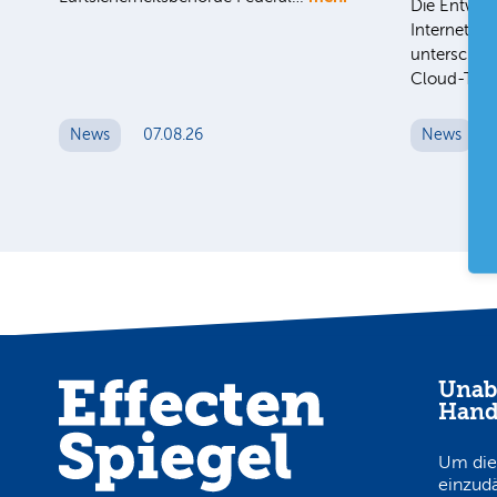
Die Entwick
Internet-Fa
unterschied
Cloud-Toc
News
07.08.26
News
Unab
Hand
Um die
einzud