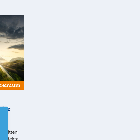
Premium
 der
t im
chnitten
eneffekte