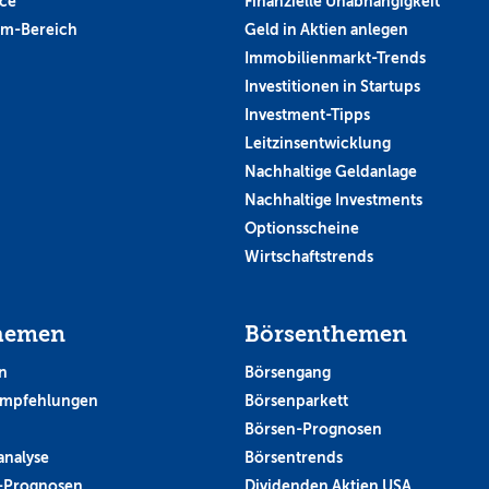
ce
Finanzielle Unabhängigkeit
um-Bereich
Geld in Aktien anlegen
Immobilienmarkt-Trends
Investitionen in Startups
Investment-Tipps
Leitzinsentwicklung
Nachhaltige Geldanlage
Nachhaltige Investments
Optionsscheine
Wirtschaftstrends
hemen
Börsenthemen
n
Börsengang
empfehlungen
Börsenparkett
Börsen-Prognosen
analyse
Börsentrends
-Prognosen
Dividenden Aktien USA