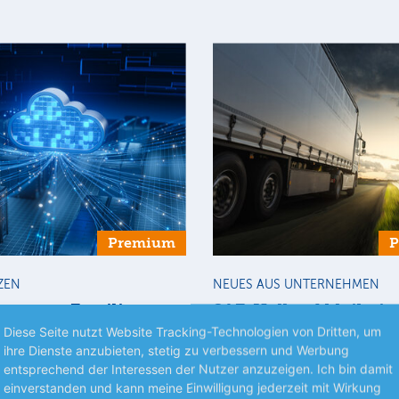
Premium
ZEN
NEUES AUS UNTERNEHMEN
Internet-Familie
SAF-Holland bleibt in
uf Kurs
Spur
Diese Seite nutzt Website Tracking-Technologien von Dritten, um
ihre Dienste anzubieten, stetig zu verbessern und Werbung
t unterschiedlicher
Der Nutzfahrzeugzulieferer ha
entsprechend der Interessen der Nutzer anzuzeigen. Ich bin damit
1. Halbjahr etwas besser abges
einverstanden und kann meine Einwilligung jederzeit mit Wirkung
als erwartet. Dazu trugen Skal