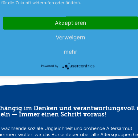
lung innerhalb der United-
für die Zukunft widerrufen oder ändern.
mehr
und Sparmaßnahmen…
milie könnte derzeit kaum
licher ausfallen. Während
mehr
hter IONOS…
Akzeptieren
Verweigern
07.08.26
News
07.08.26
mehr
Powered by
hängig im Denken und verantwortungsvoll 
eln — Immer einen Schritt voraus!
 wachsende soziale Ungleichheit und drohende Altersarmut
ämmen, wollen wir das Börsenfeuer über alle Altersgruppen h