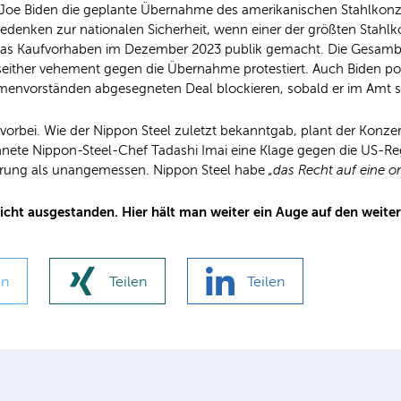
Joe Biden die geplante Übernahme des amerikanischen Stahlkonze
edenken zur nationalen Sicherheit, wenn einer der größten Stahlko
das Kaufvorhaben im Dezember 2023 publik gemacht. Die Gesambew
 seither vehement gegen die Übernahme protestiert. Auch Biden pol
menvorständen abgesegneten Deal blockieren, sobald er im Amt s
orbei. Wie der Nippon Steel zuletzt bekanntgab, plant der Konzern
hnete Nippon-Steel-Chef Tadashi Imai eine Klage gegen die US-Re
erung als unangemessen. Nippon Steel habe
„das Recht auf eine
ht ausgestanden. Hier hält man weiter ein Auge auf den weitere
en
Teilen
Teilen