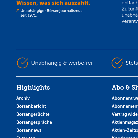
entfach
Zukunft
unabhä
verantw
Unabhängig & werbefrei
Stet
Highlights
Abo & S
Archiv
Abonnent w
Börsenbericht
Abonnement
Börsengerüchte
Vertrag wide
Börsengespräche
Aktienmagaz
Börsennews
Aktien-Zeitsc