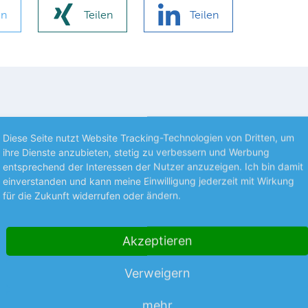
en
Teilen
Teilen
Diese Seite nutzt Website Tracking-Technologien von Dritten, um
ihre Dienste anzubieten, stetig zu verbessern und Werbung
entsprechend der Interessen der Nutzer anzuzeigen. Ich bin damit
einverstanden und kann meine Einwilligung jederzeit mit Wirkung
für die Zukunft widerrufen oder ändern.
Akzeptieren
Verweigern
Premium
mehr