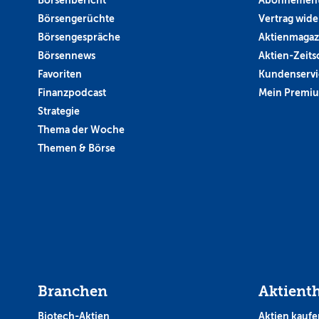
Börsengerüchte
Vertrag wide
Börsengespräche
Aktienmagaz
Börsennews
Aktien-Zeitsc
Favoriten
Kundenservi
Finanzpodcast
Mein Premi
Strategie
Thema der Woche
Themen & Börse
Branchen
Aktient
Biotech-Aktien
Aktien kaufe