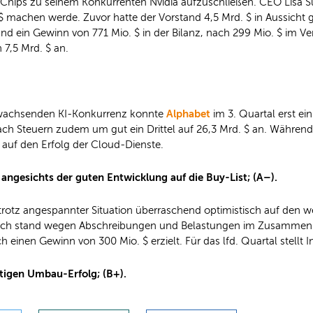
Chips zu seinem Konkurrenten Nvidia aufzuschließen. CEO Lisa Su g
$ machen werde. Zuvor hatte der Vorstand 4,5 Mrd. $ in Aussicht g
d ein Gewinn von 771 Mio. $ in der Bilanz, nach 299 Mio. $ im Ver
7,5 Mrd. $ an.
Alphabet
 wachsenden KI-Konkurrenz konnte
im 3. Quartal erst e
ach Steuern zudem um gut ein Drittel auf 26,3 Mrd. $ an. Währ
 auf den Erfolg der Cloud-Dienste.
angesichts der guten Entwicklung auf die Buy-List; (A–).
 trotz angespannter Situation überraschend optimistisch auf den w
Strich stand wegen Abschreibungen und Belastungen im Zusammen
 einen Gewinn von 300 Mio. $ erzielt. Für das lfd. Quartal stellt I
istigen Umbau-Erfolg; (B+).