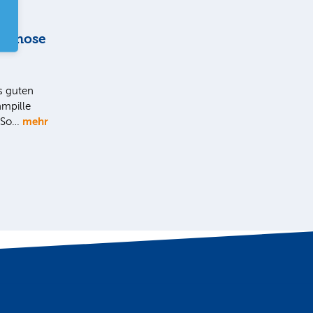
rognose
s guten
mpille
mehr
. So…