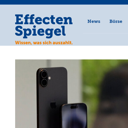
News
Börse