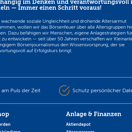
hängig im Denken und verantwortungsvoll 
eln — Immer einen Schritt voraus!
 wachsende soziale Ungleichheit und drohende Altersarmut
ämmen, wollen wir das Börsenfeuer über alle Altersgruppen h
en. Dazu befähigen wir Menschen, eigene Anlagestrategien für
 zu entwickeln — seit über 50 Jahren verschaffen wir Kleinanl
ngigem Börsenjournalismus den Wissensvorsprung, der sie
ortungsvoll auf Erfolgskurs bringt.
s am Puls der Zeit
Schutz persönlicher Dat
hop
Anlage & Finanzen
erden
Aktiendepot
 kündigen
Altersvorsorge