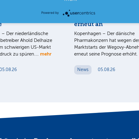
NEUES AUS UNTERNEHMEN
Powered by
t belastet Ahold
Novo Nordisk hebt P
e
erneut an
– Der niederländische
Kopenhagen – Der dänische
betreiber Ahold Delhaize
Pharmakonzern hat wegen de
 schwierigen US-Markt
Marktstarts der Wegovy-Abneh
mehr
isdruck zu spüren.…
erneut seine Prognose erhöht
05.08.26
News
05.08.26