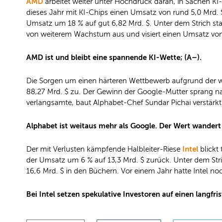
AMD
arbeitet weiter unter Hochdruck daran, in Sachen KI-
dieses Jahr mit KI-Chips einen Umsatz von rund 5,0 Mrd. 
Umsatz um 18 % auf gut 6,82 Mrd. $. Unter dem Strich stan
von weiterem Wachstum aus und visiert einen Umsatz von 
AMD ist und bleibt eine spannende KI-Wette; (A–).
Die Sorgen um einen härteren Wettbewerb aufgrund der
88,27 Mrd. $ zu. Der Gewinn der Google-Mutter sprang n
verlangsamte, baut Alphabet-Chef Sundar Pichai verstärkt
Alphabet ist weitaus mehr als Google. Der Wert wandert 
Intel
Der mit Verlusten kämpfende Halbleiter-Riese
blickt
der Umsatz um 6 % auf 13,3 Mrd. $ zurück. Unter dem 
16,6 Mrd. $ in den Büchern. Vor einem Jahr hatte Intel noch
Bei Intel setzen spekulative Investoren auf einen langfr