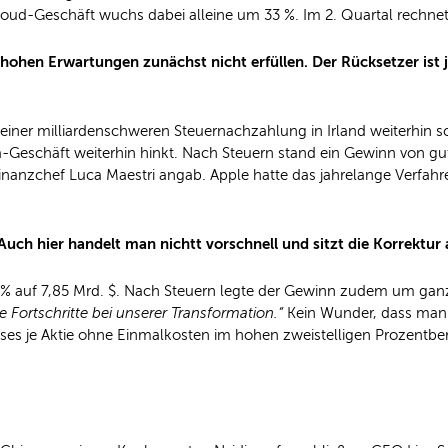
oud-Geschäft wuchs dabei alleine um 33 %. Im 2. Quartal rechnet 
 hohen Erwartungen zunächst nicht erfüllen. Der Rücksetzer ist
einer milliardenschweren Steuernachzahlung in Irland weiterhin 
Geschäft weiterhin hinkt. Nach Steuern stand ein Gewinn von gut 1
Finanzchef Luca Maestri angab. Apple hatte das jahrelange Verfah
ch hier handelt man nichtt vorschnell und sitzt die Korrektur a
% auf 7,85 Mrd. $. Nach Steuern legte der Gewinn zudem um ganze 
 Fortschritte bei unserer Transformation.“
Kein Wunder, dass man 
es je Aktie ohne Einmalkosten im hohen zweistelligen Prozentberei