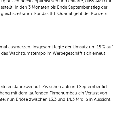
ibt sich bereits optimistisch und erklärte, dass AMD für
estellt. In den 3 Monaten bis Ende September stieg der
gleichszeitraum. Für das lfd. Quartal geht der Konzern
inmal ausmerzen. Insgesamt legte der Umsatz um 15 % auf
end das Wachstumstempo im Werbegeschäft sich erneut
eiteren Jahresverlauf. Zwischen Juli und September fiel
hang mit dem laufenden Firmenumbau ein Verlust von –
ntel nun Erlöse zwischen 13,3 und 14,3 Mrd. $ in Aussicht.