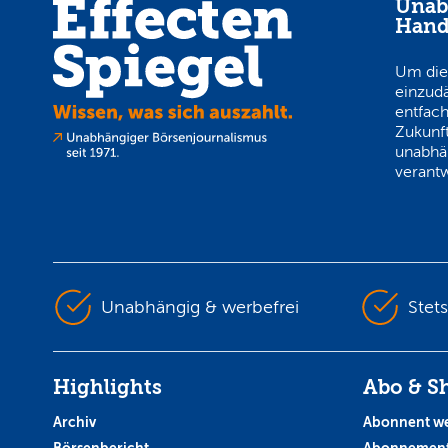
Unab
Hand
Um die
einzud
entfach
Zukunft
unabhä
verantw
Unabhängig & werbefrei
Stet
Highlights
Abo & S
Archiv
Abonnent w
Börsenbericht
Abonnement