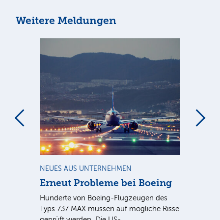
Weitere Meldungen
m
NEUES AUS UNTERNEHMEN
RA
Erneut Probleme bei Boeing
Un
bl
Hunderte von Boeing-Flugzeugen des
Tö
Typs 737 MAX müssen auf mögliche Risse
Dy
n
geprüft werden. Die US-