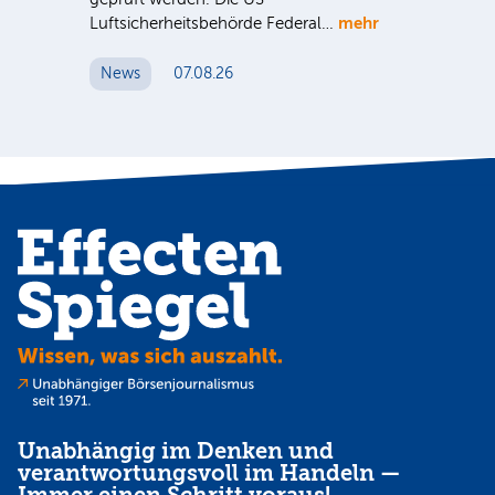
mehr
e
Luftsicherheitsbehörde Federal…
Die
Int
News
07.08.26
unt
Cl
N
Unabhängig im Denken und
verantwortungsvoll im Handeln —