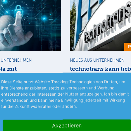
S UNTERNEHMEN
NEUES AUS UNTERNEHMEN
la mit
technotrans kann lief
einbruch
Der Thermomanagement-Spezia
Diese Seite nutzt Website Tracking-Technologien von Dritten, um
Halbjahr weist der Hightech-
für die ersten 6 Monate mit ein
ihre Dienste anzubieten, stetig zu verbessern und Werbung
mehr
er einen nahezu konstanten
Umsatzrückgang aus.
entsprechend der Interessen der Nutzer anzuzeigen. Ich bin damit
mehr
s.
einverstanden und kann meine Einwilligung jederzeit mit Wirkung
für die Zukunft widerrufen oder ändern.
08.08.26
News
08.08.26
Akzeptieren