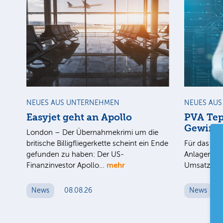
NEUES AUS UNTERNEHMEN
NEUES AU
Easyjet geht an Apollo
PVA Tep
Gewinn
London – Der Übernahmekrimi um die
britische Billigfliegerkette scheint ein Ende
Für das 1. 
gefunden zu haben: Der US-
Anlagenbau
mehr
Finanzinvestor Apollo…
Umsatz au
News
08.08.26
News