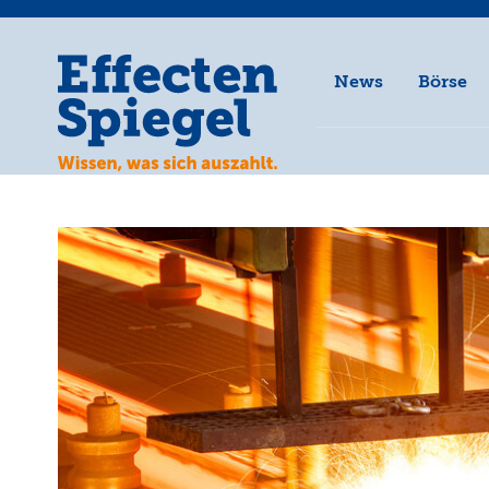
News
Börse