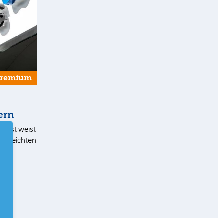
Premium
ern
list weist
en leichten