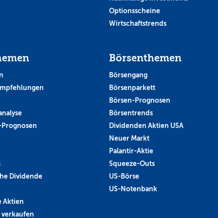
Optionsscheine
Wirtschaftstrends
hemen
Börsenthemen
n
Börsengang
empfehlungen
Börsenparkett
Börsen-Prognosen
analyse
Börsentrends
-Prognosen
Dividenden Aktien USA
Neuer Markt
Palantir-Aktie
s
Squeeze-Outs
he Dividende
US-Börse
US-Notenbank
 Aktien
 verkaufen