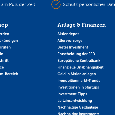
s am Puls der Zeit
Schutz persönlicher Dat
hop
Anlage & Finanzen
erden
Aktiendepot
 kündigen
Altersvorsorge
rrufen
Bestes Investment
in
Entscheidung der FED
hrift
Europäische Zentralbank
ce
Finanzielle Unabhängigkeit
um-Bereich
Geld in Aktien anlegen
Immobilienmarkt-Trends
Investitionen in Startups
Investment-Tipps
Leitzinsentwicklung
Nachhaltige Geldanlage
Nachhaltige Investments