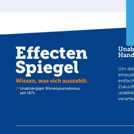
Unab
Hand
Um die
einzud
entfach
Zukunft
unabhä
verantw