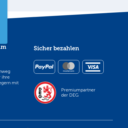
im
Sicher bezahlen
inweg
 ihre
egern mit
Premiumpartner
der DEG