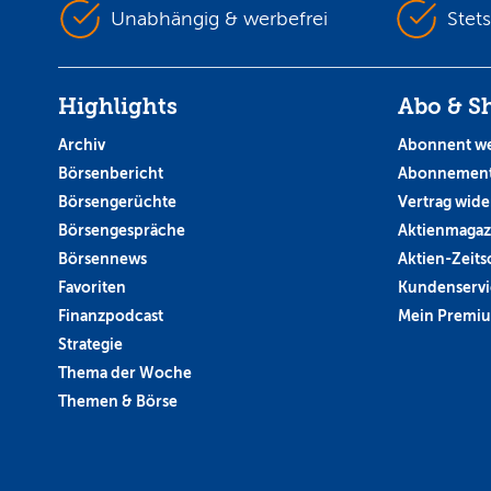
Unabhängig & werbefrei
Stet
Highlights
Abo & S
Archiv
Abonnent w
Börsenbericht
Abonnement
Börsengerüchte
Vertrag wide
Börsengespräche
Aktienmagaz
Börsennews
Aktien-Zeitsc
Favoriten
Kundenservi
Finanzpodcast
Mein Premi
Strategie
Thema der Woche
Themen & Börse