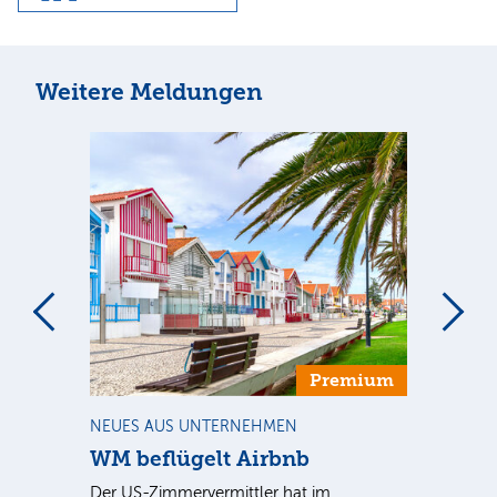
Weitere Meldungen
m
Premium
NEUES AUS UNTERNEHMEN
NE
WM beflügelt Airbnb
Mu
Ge
al
Der US-Zimmervermittler hat im