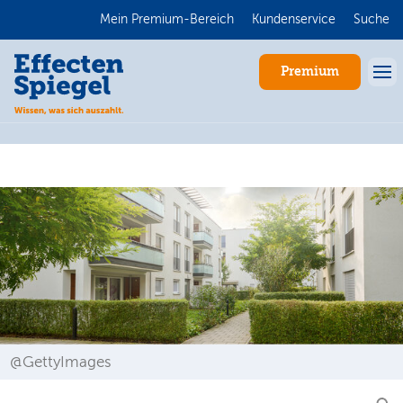
Mein Premium-Bereich
Kundenservice
Suche
Premium
Anmelden
@GettyImages