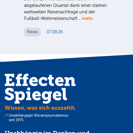
bei
abgelaufenen Quartal dank einer starken
Die
it
weltweiten Reisenachfrage und der
vor
mehr
Fußball-Weltmeisterschaft…
Nac
zw
News
07.08.26
N