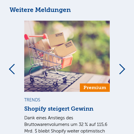
Weitere Meldungen
Premium
TRENDS
NE
Shopify steigert Gewinn
To
ie
Dank eines Anstiegs des
Vor
rtal
Bruttowarenvolumens um 32 % auf 115,6
Unt
Mrd. $ bleibt Shopify weiter optimistisch
pe