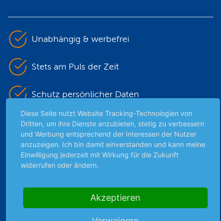
Unabhängig & werbefrei
Stets am Puls der Zeit
Schutz persönlicher Daten
Diese Seite nutzt Website Tracking-Technologien von
Sicher mit SSL-Verschlüsselung
Dritten, um ihre Dienste anzubieten, stetig zu verbessern
und Werbung entsprechend der Interessen der Nutzer
anzuzeigen. Ich bin damit einverstanden und kann meine
Einwilligung jederzeit mit Wirkung für die Zukunft
Highlights
widerrufen oder ändern.
Archiv
Börsenbericht
Akzeptieren
Börsengerüchte
Börsengespräche
Verweigern