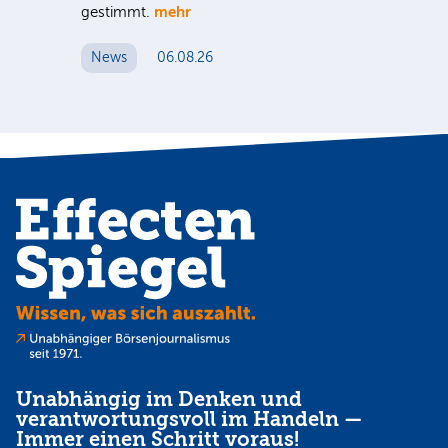
mehr
gestimmt.
Er
News
06.08.26
N
Unabhängig im Denken und
verantwortungsvoll im Handeln —
Immer einen Schritt voraus!