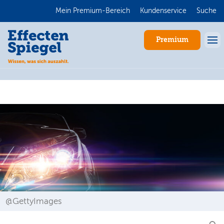
Mein Premium-Bereich
Kundenservice
Suche
Premium
Anmelden
@GettyImages