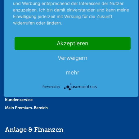
Finanzpodcast
und Werbung entsprechend der Interessen der Nutzer
anzuzeigen. Ich bin damit einverstanden und kann meine
Strategie
Einwilligung jederzeit mit Wirkung für die Zukunft
Thema der Woche
widerrufen oder ändern.
Themen & Börse
Akzeptieren
Abo & Shop
Verweigern
Abonnent werden
Abonnement kündigen
mehr
Vertrag widerrufen
Aktienmagazin
Powered by
Aktien-Zeitschrift
Kundenservice
Mein Premium-Bereich
Anlage & Finanzen