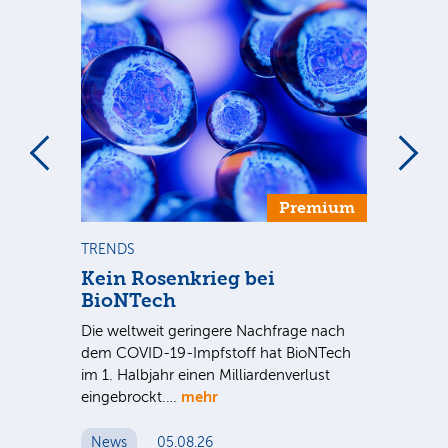
Premium
TRENDS
TR
se
Kein Rosenkrieg bei
US
BioNTech
De
Die weltweit geringere Nachfrage nach
Am
dem COVID-19-Impfstoff hat BioNTech
Sup
im 1. Halbjahr einen Milliardenverlust
be
hr
mehr
eingebrockt.…
wei
News
05.08.26
N