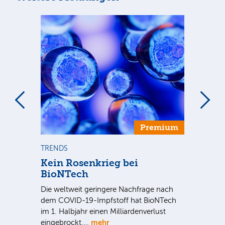
Premium
TRENDS
TR
se
Kein Rosenkrieg bei
US
BioNTech
De
Die weltweit geringere Nachfrage nach
Am
dem COVID-19-Impfstoff hat BioNTech
Sup
im 1. Halbjahr einen Milliardenverlust
be
hr
mehr
eingebrockt.…
wei