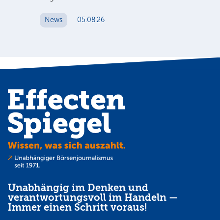
News
05.08.26
N
Unabhängig im Denken und
verantwortungsvoll im Handeln —
Immer einen Schritt voraus!