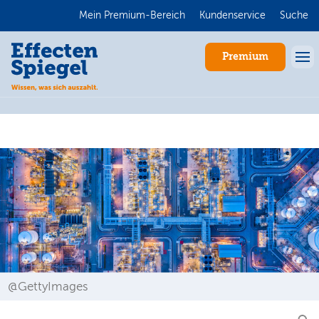
Mein Premium-Bereich
Kundenservice
Suche
Premium
Anmelden
@GettyImages