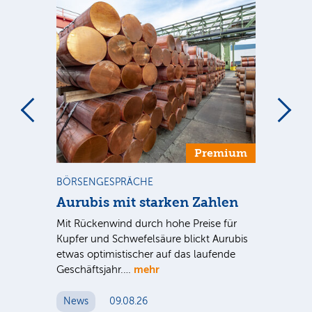
m
Premium
BÖRSENGESPRÄCHE
NE
Aurubis mit starken Zahlen
Ax
Mit Rückenwind durch hohe Preise für
Par
Kupfer und Schwefelsäure blickt Aurubis
sic
etwas optimistischer auf das laufende
wü
mehr
Geschäftsjahr.…
se
News
09.08.26
N