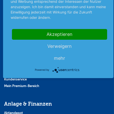
und Werbung entsprechend der Interessen der Nutzer
Strategie
anzuzeigen. Ich bin damit einverstanden und kann meine
Einwilligung jederzeit mit Wirkung für die Zukunft
Thema der Woche
widerrufen oder ändern.
Themen & Börse
Akzeptieren
Abo & Shop
Verweigern
Abonnent werden
Abonnement kündigen
mehr
Vertrag widerrufen
Aktienmagazin
Powered by
Aktien-Zeitschrift
Kundenservice
Mein Premium-Bereich
Anlage & Finanzen
Aktiendepot