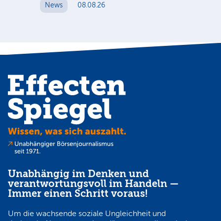
News
08.08.26
N
Unabhängig im Denken und
verantwortungsvoll im Handeln —
Immer einen Schritt voraus!
Um die wachsende soziale Ungleichheit und