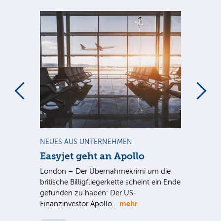
m
NEUES AUS UNTERNEHMEN
NE
Easyjet geht an Apollo
PV
G
ist
London – Der Übernahmekrimi um die
ten
britische Billigfliegerkette scheint ein Ende
Für
gefunden zu haben: Der US-
An
mehr
Finanzinvestor Apollo…
Um