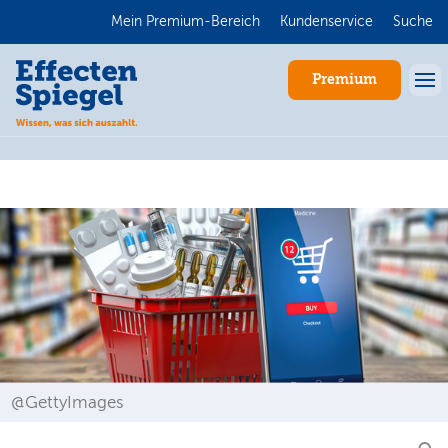
Mein Premium-Bereich
Kundenservice
Suche
Premium
Anmelden
@GettyImages