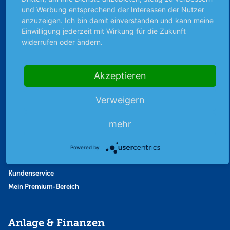
und Werbung entsprechend der Interessen der Nutzer
Finanzpodcast
anzuzeigen. Ich bin damit einverstanden und kann meine
Strategie
Einwilligung jederzeit mit Wirkung für die Zukunft
Thema der Woche
widerrufen oder ändern.
Themen & Börse
Akzeptieren
Abo & Shop
Verweigern
Abonnent werden
Abonnement kündigen
mehr
Vertrag widerrufen
Aktienmagazin
Powered by
Aktien-Zeitschrift
Kundenservice
Mein Premium-Bereich
Anlage & Finanzen