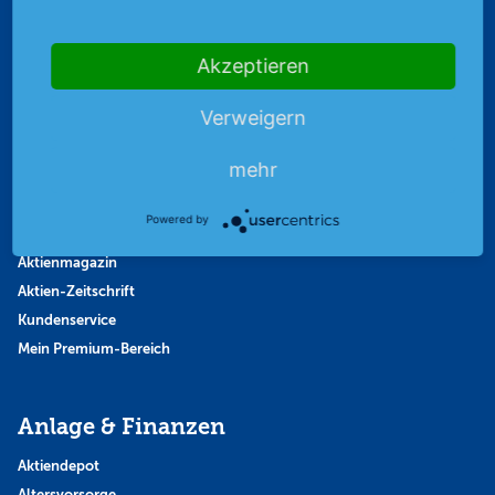
Strategie
Thema der Woche
Themen & Börse
Akzeptieren
Verweigern
Abo & Shop
mehr
Abonnent werden
Abonnement kündigen
Powered by
Vertrag widerrufen
Aktienmagazin
Aktien-Zeitschrift
Kundenservice
Mein Premium-Bereich
Anlage & Finanzen
Aktiendepot
Altersvorsorge