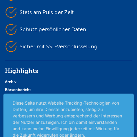
Stets am Puls der Zeit
Schutz persönlicher Daten
Sicher mit SSL-Verschlüsselung
Highlights
Archiv
Börsenbericht
Börsengerüchte
Diese Seite nutzt Website Tracking-Technologien von
Börsengespräche
Dritten, um ihre Dienste anzubieten, stetig zu
Börsennews
verbessern und Werbung entsprechend der Interessen
Favoriten
der Nutzer anzuzeigen. Ich bin damit einverstanden
und kann meine Einwilligung jederzeit mit Wirkung für
Finanzpodcast
die Zukunft widerrufen oder ändern.